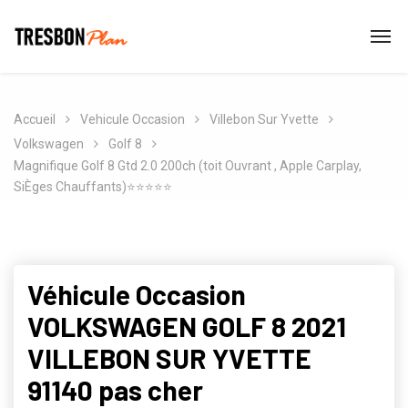
Accueil
Vehicule Occasion
Villebon Sur Yvette
Volkswagen
Golf 8
Magnifique Golf 8 Gtd 2.0 200ch (toit Ouvrant , Apple Carplay,
SiÈges Chauffants)⭐️⭐️⭐️⭐️⭐️
Véhicule Occasion
VOLKSWAGEN GOLF 8 2021
VILLEBON SUR YVETTE
91140 pas cher