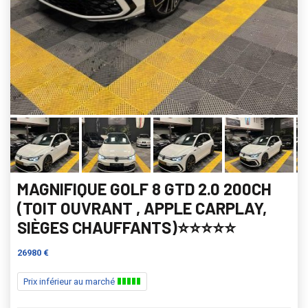
MAGNIFIQUE GOLF 8 GTD 2.0 200CH
(TOIT OUVRANT , APPLE CARPLAY,
SIÈGES CHAUFFANTS)⭐️⭐️⭐️⭐️⭐️
26980 €
Prix inférieur au marché