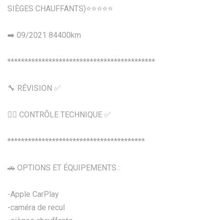
SIÈGES CHAUFFANTS)⭐️⭐️⭐️⭐️⭐️
➡️ 09/2021 84400km
*******************************************
🔧 RÉVISION ✅
👍🏼 CONTRÔLE TECHNIQUE ✅
****************************************
🚗 OPTIONS ET ÉQUIPEMENTS :
-Apple CarPlay
-caméra de recul