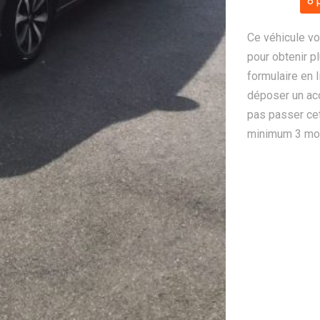
8 
Ce véhicule vo
pour obtenir pl
formulaire en 
déposer un ac
pas passer cet
minimum 3 mois