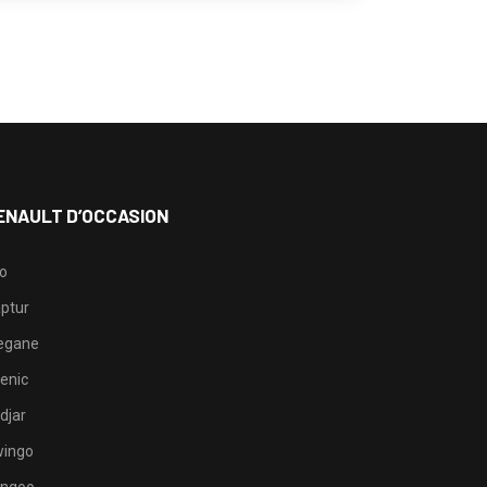
ENAULT D’OCCASION
io
ptur
egane
enic
djar
ingo
ngoo