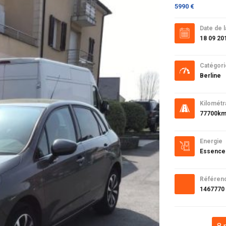
5990 €
Date de l
18 09 20
Catégori
Berline
Kilométr
77700k
Energie
Essence
Référen
1467770