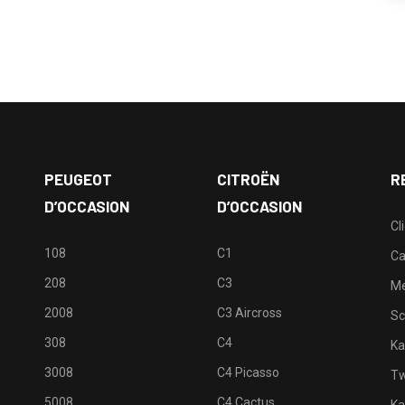
PEUGEOT
CITROËN
R
D’OCCASION
D’OCCASION
Cl
108
C1
Ca
208
C3
M
2008
C3 Aircross
Sc
308
C4
Ka
3008
C4 Picasso
Tw
5008
C4 Cactus
Ka