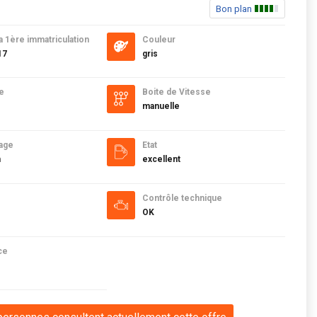
Bon plan
a 1ère immatriculation
Couleur
17
gris
e
Boite de Vitesse
manuelle
age
Etat
m
excellent
Contrôle technique
OK
ce