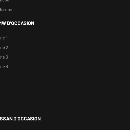
lisman
MW D’OCCASION
rie 1
rie 2
rie 3
rie 4
1
2
3
4
ISSAN D’OCCASION