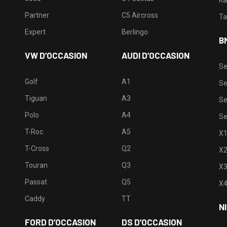
Partner
C5 Aircross
Ta
Expert
Berlingo
B
VW D’OCCASION
AUDI D’OCCASION
Se
Golf
A1
Se
Tiguan
A3
Se
Polo
A4
Se
T-Roc
A5
X
T-Cross
Q2
X
Touran
Q3
X
Passat
Q5
X
Caddy
TT
N
FORD D’OCCASION
DS D’OCCASION