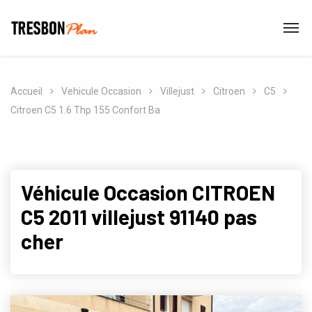
Accueil
Vehicule Occasion
Villejust
Citroen
C5
Citroen C5 1.6 Thp 155 Confort Ba
Véhicule Occasion CITROEN
C5 2011 villejust 91140 pas
cher