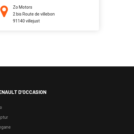
Zo Motors
2 bis Route de villebon
91140 villejust
ENAULT D’OCCASION
io
ptur
egane