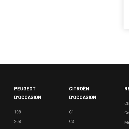
PEUGEOT
CITROËN
R
D’OCCASION
D’OCCASION
Cl
108
C1
Ca
208
C3
M