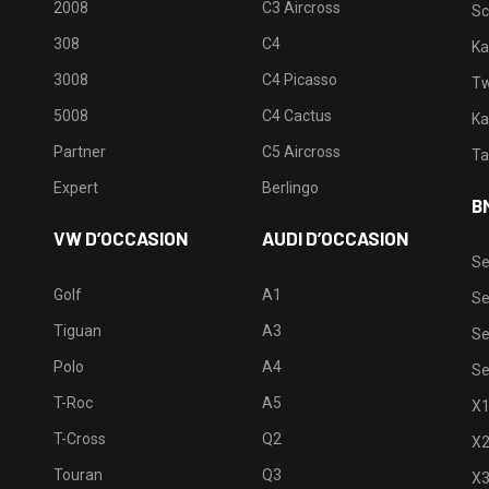
2008
C3 Aircross
Sc
308
C4
Ka
3008
C4 Picasso
Tw
5008
C4 Cactus
Ka
Partner
C5 Aircross
Ta
Expert
Berlingo
B
VW D’OCCASION
AUDI D’OCCASION
Se
Golf
A1
Se
Tiguan
A3
Se
Polo
A4
Se
T-Roc
A5
X
T-Cross
Q2
X
Touran
Q3
X