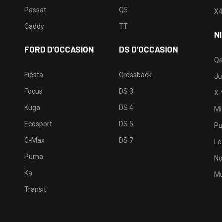
Passat
Q5
X
Caddy
TT
N
FORD D’OCCASION
DS D’OCCASION
Qa
Fiesta
Crossback
Ju
Focus
DS 3
X-t
Kuga
DS 4
Mi
Ecosport
DS 5
Pu
C-Max
DS 7
Le
Puma
No
Ka
Mu
Transit