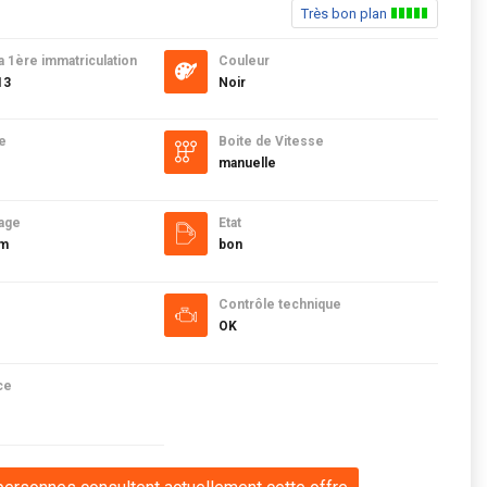
Très bon plan
a 1ère immatriculation
Couleur
13
Noir
e
Boite de Vitesse
manuelle
age
Etat
km
bon
Contrôle technique
OK
ce