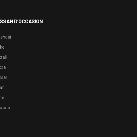
4
ISSAN D’OCCASION
shqai
ke
rail
cra
lsar
af
te
rano