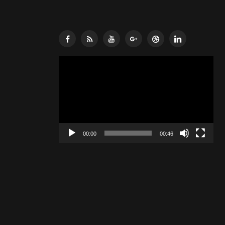
Lecteur
vidéo
00:00
00:46