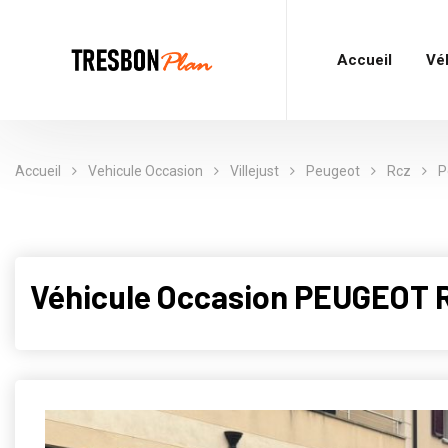
Accueil
Vé
Accueil
Vehicule Occasion
Villejust
Peugeot
Rcz
P
Véhicule Occasion PEUGEOT RC