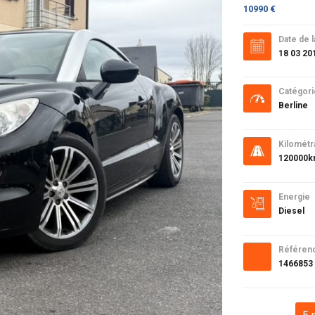
10990 €
Date de l
18 03 20
Catégori
Berline
Kilométr
120000
Energie
Diesel
Référen
1466853