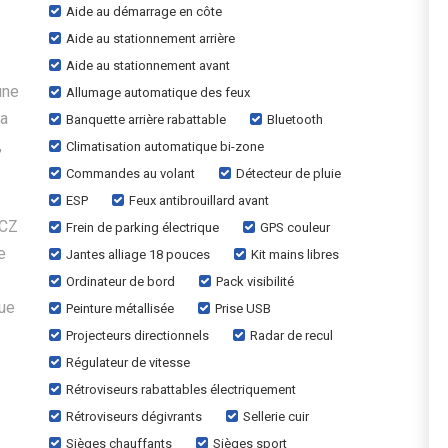
Aide au démarrage en côte
Aide au stationnement arrière
Aide au stationnement avant
une
Allumage automatique des feux
la
Banquette arrière rabattable
Bluetooth
,
Climatisation automatique bi-zone
Commandes au volant
Détecteur de pluie
ESP
Feux antibrouillard avant
RCZ
Frein de parking électrique
GPS couleur
e
Jantes alliage 18 pouces
Kit mains libres
Ordinateur de bord
Pack visibilité
que
Peinture métallisée
Prise USB
Projecteurs directionnels
Radar de recul
Régulateur de vitesse
Rétroviseurs rabattables électriquement
Rétroviseurs dégivrants
Sellerie cuir
Sièges chauffants
Sièges sport