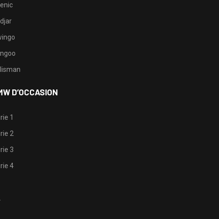
enic
djar
ingo
ngoo
lisman
MW D’OCCASION
rie 1
rie 2
rie 3
rie 4
1
2
3