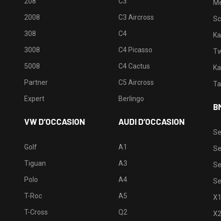
208
C3
M
2008
C3 Aircross
Sc
308
C4
Ka
3008
C4 Picasso
Tw
5008
C4 Cactus
Ka
Partner
C5 Aircross
Ta
Expert
Berlingo
B
VW D’OCCASION
AUDI D’OCCASION
Se
Golf
A1
Se
Tiguan
A3
Se
Polo
A4
Se
T-Roc
A5
X
T-Cross
Q2
X