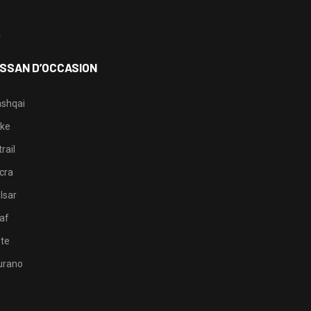
3
4
ISSAN D’OCCASION
shqai
ke
rail
cra
lsar
af
te
rano