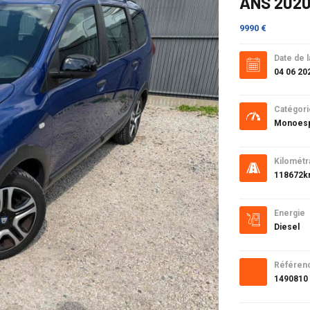
ANS 2020
9990 €
Date de l
04 06 20
Catégori
Monoes
Kilométr
118672
Energie
Diesel
Référen
1490810