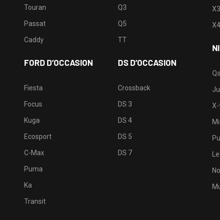
Touran
Q3
X
Passat
Q5
X
Caddy
TT
N
FORD D’OCCASION
DS D’OCCASION
Qa
Fiesta
Crossback
Ju
Focus
DS 3
X-t
Kuga
DS 4
Mi
Ecosport
DS 5
Pu
C-Max
DS 7
Le
Puma
No
Ka
Mu
Transit