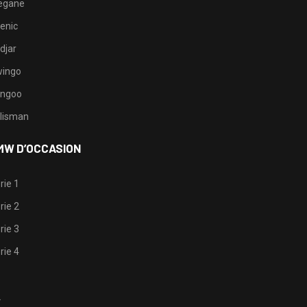
egane
enic
djar
ingo
ngoo
lisman
MW D’OCCASION
rie 1
rie 2
rie 3
rie 4
1
2