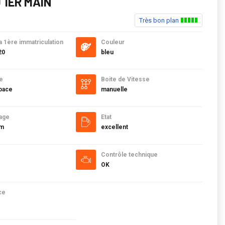
 1ER MAIN
Très bon plan
a 1ère immatriculation
Couleur
20
bleu
e
Boite de Vitesse
pace
manuelle
age
Etat
km
excellent
Contrôle technique
OK
ce