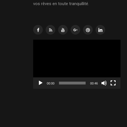
vos rêves en toute tranquillité.
Lecteur
vidéo
00:00
00:46