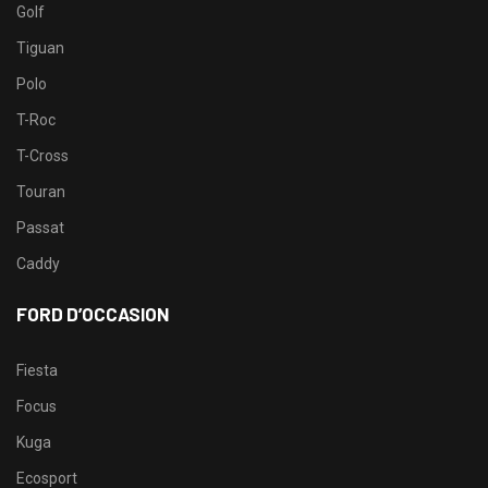
Golf
Tiguan
Polo
T-Roc
T-Cross
Touran
Passat
Caddy
FORD D’OCCASION
Fiesta
Focus
Kuga
Ecosport