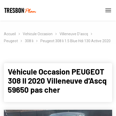
Accueil
Vehicule Occasion
Villeneuve D'ascq
Peugeot
308 Ii
Peugeot 308 Ii 1.5 Blue Hdi 130 Active 2020
Véhicule Occasion PEUGEOT
308 II 2020 Villeneuve d'Ascq
59650 pas cher