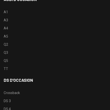
A1
A3
A4
A5
Q2
Q3
Q5
TT
DS D’OCCASION
Crossback
DS 3
DS 4