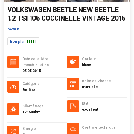
VOLKSWAGEN BEETLE NEW BEETLE
1.2 TSI 105 COCCINELLE VINTAGE 2015
6490 €
Bon plan
Date de la 1ère
Couleur
immatriculation
blanc
05 05 2015
Boite de Vitesse
Catégorie
manuelle
Berline
Etat
Kilométrage
excellent
171588km
Contrôle technique
Energie