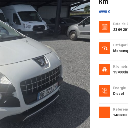
km
6990 €
Date de l
23 09 20
Catégori
Monoes
Kilométr
157000
Energie
Diesel
Référen
1463683