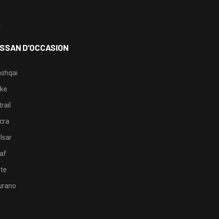
3
4
ISSAN D’OCCASION
shqai
ke
rail
cra
lsar
af
te
rano