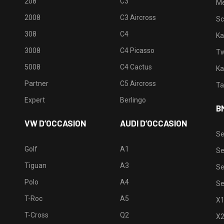
208
C3
M
2008
C3 Aircross
Sc
308
C4
Ka
3008
C4 Picasso
Tw
5008
C4 Cactus
Ka
Partner
C5 Aircross
Ta
Expert
Berlingo
B
VW D’OCCASION
AUDI D’OCCASION
Se
Golf
A1
Se
Tiguan
A3
Se
Polo
A4
Se
T-Roc
A5
X
T-Cross
Q2
X