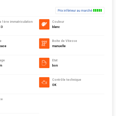
Prix inférieur au marché
a 1ère immatriculation
Couleur
13
blanc
e
Boite de Vitesse
pace
manuelle
age
Etat
km
bon
Contrôle technique
OK
ce