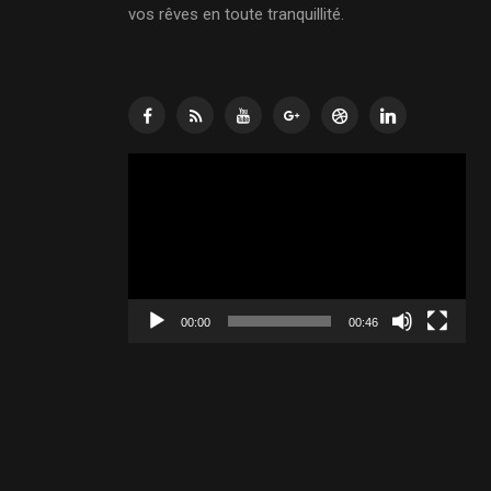
vos rêves en toute tranquillité.
Lecteur
vidéo
00:00
00:46