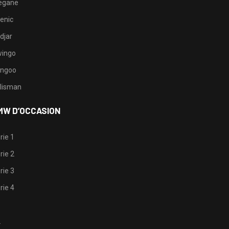
egane
enic
djar
ingo
ngoo
lisman
MW D’OCCASION
rie 1
rie 2
rie 3
rie 4
1
2