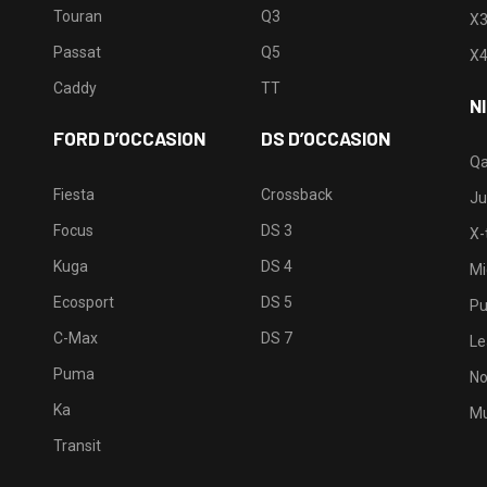
Touran
Q3
X
Passat
Q5
X
Caddy
TT
N
FORD D’OCCASION
DS D’OCCASION
Qa
Fiesta
Crossback
Ju
Focus
DS 3
X-t
Kuga
DS 4
Mi
Ecosport
DS 5
Pu
C-Max
DS 7
Le
Puma
No
Ka
Mu
Transit