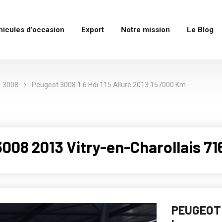
hicules d’occasion
Export
Notre mission
Le Blog
3008
Peugeot 3008 1.6 Hdi 115 Allure 2013 157000 Km
08 2013 Vitry-en-Charollais 71
PEUGEOT 