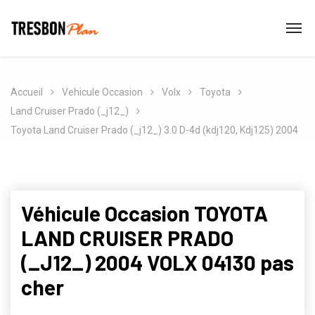
Accueil
Vehicule Occasion
Volx
Toyota
Land Cruiser Prado (_j12_)
Toyota Land Cruiser Prado (_j12_) 3.0 D-4d (kdj120, Kdj125) 2004
Véhicule Occasion TOYOTA
LAND CRUISER PRADO
(_J12_) 2004 VOLX 04130 pas
cher