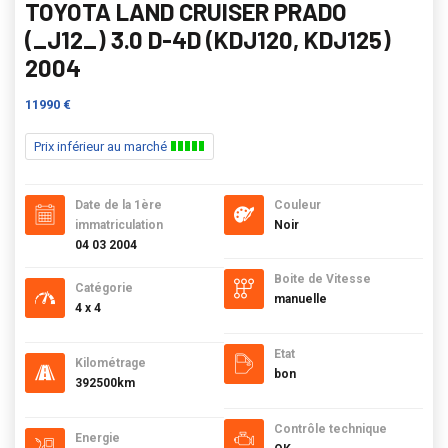
TOYOTA LAND CRUISER PRADO
(_J12_) 3.0 D-4D (KDJ120, KDJ125)
2004
11990 €
Prix inférieur au marché
Date de la 1ère
Couleur
immatriculation
Noir
04 03 2004
Boite de Vitesse
Catégorie
manuelle
4 x 4
Etat
Kilométrage
bon
392500km
Contrôle technique
Energie