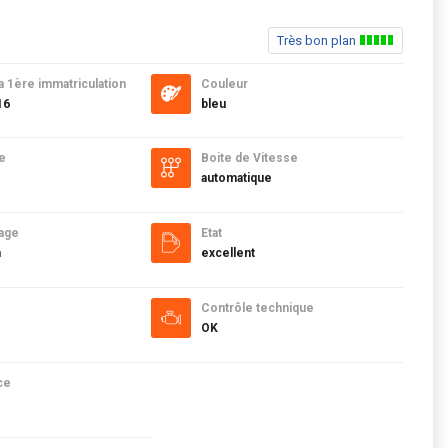
Très bon plan
a 1ère immatriculation
Couleur
16
bleu
e
Boite de Vitesse
automatique
age
Etat
m
excellent
Contrôle technique
OK
ce