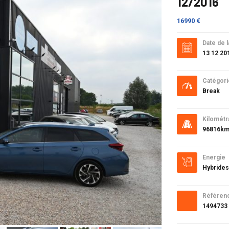
12/2016
16990 €
Date de l
13 12 20
Catégori
Break
Kilométr
96816k
Energie
Hybrides
Référen
1494733