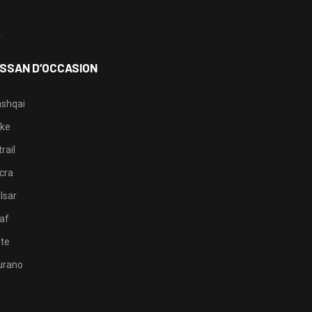
3
4
ISSAN D’OCCASION
shqai
ke
rail
cra
lsar
af
te
rano