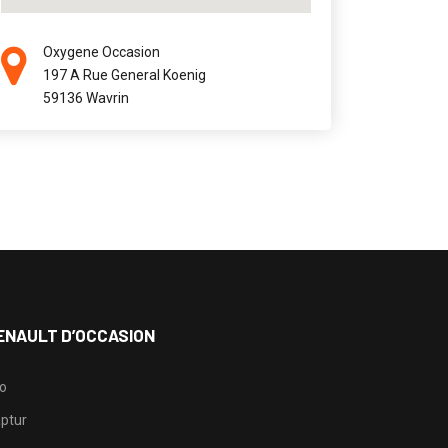
Oxygene Occasion
197 A Rue General Koenig
59136 Wavrin
ENAULT D’OCCASION
io
ptur