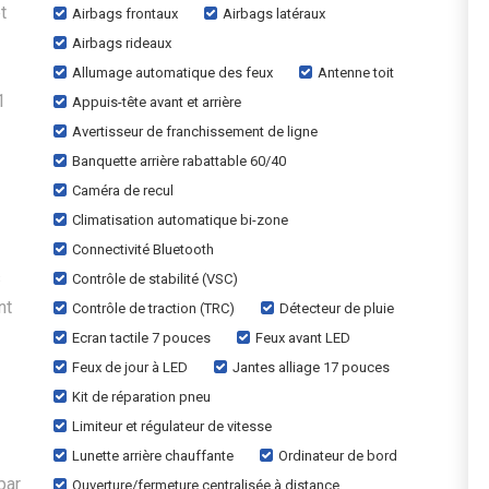
t
Airbags frontaux
Airbags latéraux
Airbags rideaux
Allumage automatique des feux
Antenne toit
1
Appuis-tête avant et arrière
Avertisseur de franchissement de ligne
Banquette arrière rabattable 60/40
Caméra de recul
Climatisation automatique bi-zone
Connectivité Bluetooth
s
Contrôle de stabilité (VSC)
nt
Contrôle de traction (TRC)
Détecteur de pluie
Ecran tactile 7 pouces
Feux avant LED
Feux de jour à LED
Jantes alliage 17 pouces
Kit de réparation pneu
Limiteur et régulateur de vitesse
Lunette arrière chauffante
Ordinateur de bord
par
Ouverture/fermeture centralisée à distance