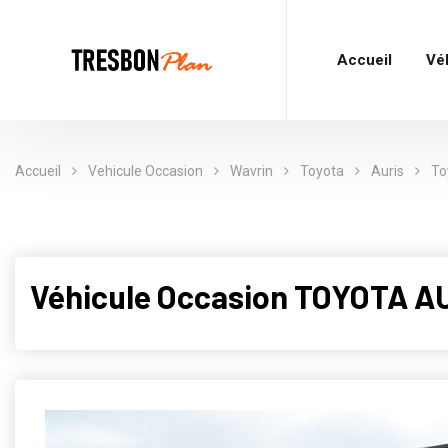
Accueil
Vé
Accueil
Vehicule Occasion
Wavrin
Toyota
Auris
To
Véhicule Occasion TOYOTA AU