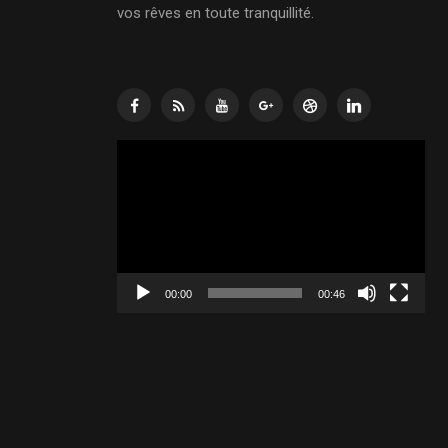
vos rêves en toute tranquillité.
Lecteur
vidéo
00:00
00:46