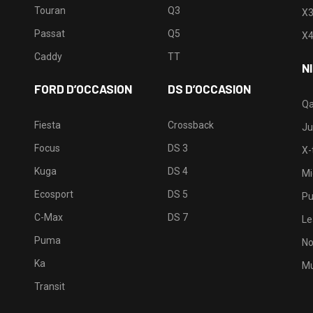
Touran
Q3
X
Passat
Q5
X
Caddy
TT
N
FORD D’OCCASION
DS D’OCCASION
Qa
Fiesta
Crossback
Ju
Focus
DS 3
X-t
Kuga
DS 4
Mi
Ecosport
DS 5
Pu
C-Max
DS 7
Le
Puma
No
Ka
Mu
Transit