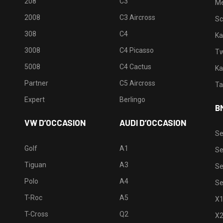
208
C3
M
2008
C3 Aircross
Sc
308
C4
Ka
3008
C4 Picasso
Tw
5008
C4 Cactus
Ka
Partner
C5 Aircross
Ta
Expert
Berlingo
B
VW D’OCCASION
AUDI D’OCCASION
Se
Golf
A1
Se
Tiguan
A3
Se
Polo
A4
Se
T-Roc
A5
X
T-Cross
Q2
X