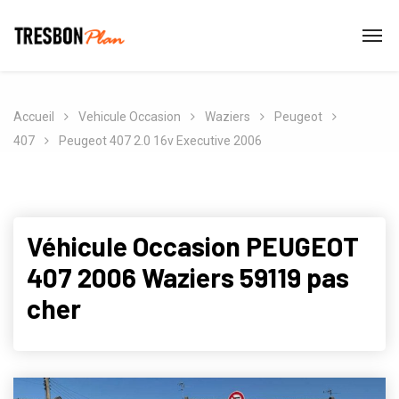
Accueil
Vehicule Occasion
Waziers
Peugeot
407
Peugeot 407 2.0 16v Executive 2006
Véhicule Occasion PEUGEOT
407 2006 Waziers 59119 pas
cher