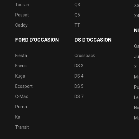
Touran
Q3
X
Passat
Q5
X
Caddy
TT
N
FORD D’OCCASION
DS D’OCCASION
Qa
Fiesta
Crossback
Ju
Focus
DS 3
X-t
Kuga
DS 4
Mi
Ecosport
DS 5
Pu
C-Max
DS 7
Le
Puma
No
Ka
Mu
Transit