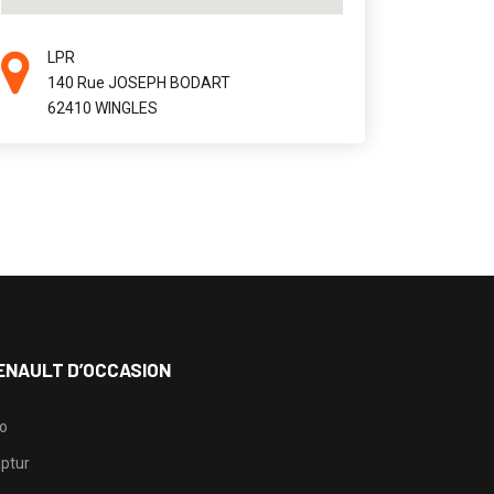
LPR
140 Rue JOSEPH BODART
62410 WINGLES
ENAULT D’OCCASION
io
ptur