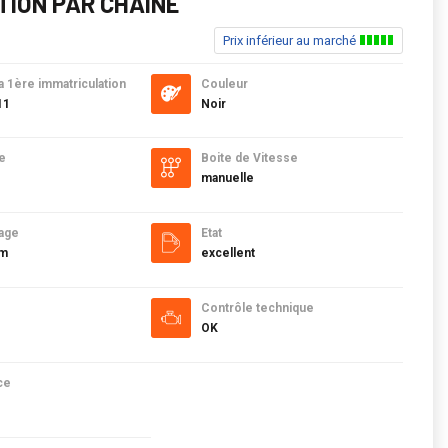
TION PAR CHAINE
Prix inférieur au marché
a 1ère immatriculation
Couleur
11
Noir
e
Boite de Vitesse
manuelle
age
Etat
km
excellent
Contrôle technique
OK
ce