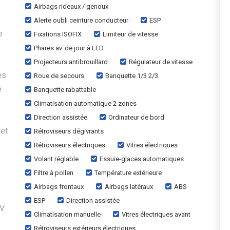
Airbags rideaux / genoux
Alerte oubli ceinture conducteur
ESP
e
Fixations ISOFIX
Limiteur de vitesse
Phares av. de jour à LED
Projecteurs antibrouillard
Régulateur de vitesse
es
Roue de secours
Banquette 1/3 2/3
e
Banquette rabattable
Climatisation automatique 2 zones
Direction assistée
Ordinateur de bord
et
Rétroviseurs dégivrants
Rétroviseurs électriques
Vitres électriques
Volant réglable
Essuie-glaces automatiques
Filtre à pollen
Température extérieure
Airbags frontaux
Airbags latéraux
ABS
ESP
Direction assistée
IV
Climatisation manuelle
Vitres électriques avant
Rétroviseurs extérieurs électriques