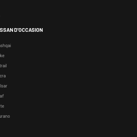
3
4
ISSAN D’OCCASION
shqai
ke
rail
cra
lsar
af
te
rano