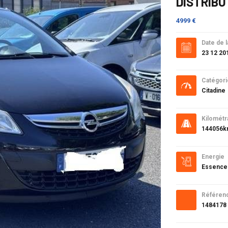
DISTRIBU
4999 €
Date de l
23 12 20
Catégori
Citadine
Kilométr
144056
Energie
Essence
Référen
1484178