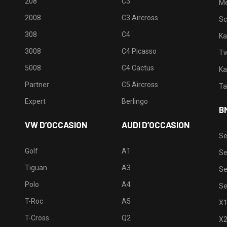
208
C3
M
2008
C3 Aircross
Sc
308
C4
Ka
3008
C4 Picasso
Tw
5008
C4 Cactus
Ka
Partner
C5 Aircross
Ta
Expert
Berlingo
B
VW D’OCCASION
AUDI D’OCCASION
Se
Golf
A1
Se
Tiguan
A3
Se
Polo
A4
Se
T-Roc
A5
X
T-Cross
Q2
X