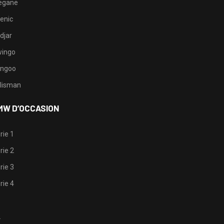
egane
enic
djar
ingo
ngoo
lisman
MW D’OCCASION
rie 1
rie 2
rie 3
rie 4
1
2