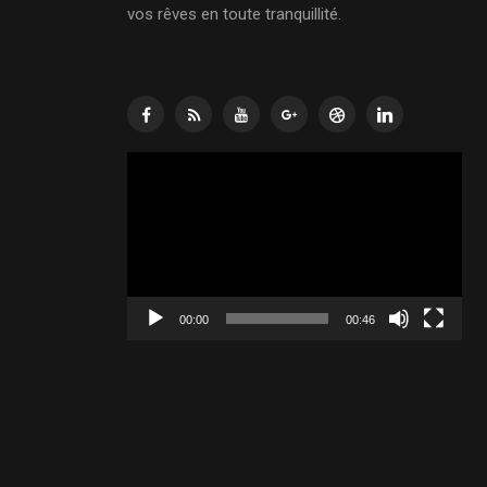
vos rêves en toute tranquillité.
Lecteur
vidéo
00:00
00:46