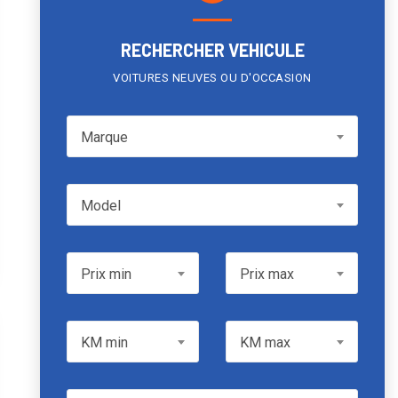
RECHERCHER VEHICULE
VOITURES NEUVES OU D'OCCASION
Marque
Marque
Model
Model
Prix min
Prix max
Prix min
Prix max
KM min
KM max
KM min
KM max