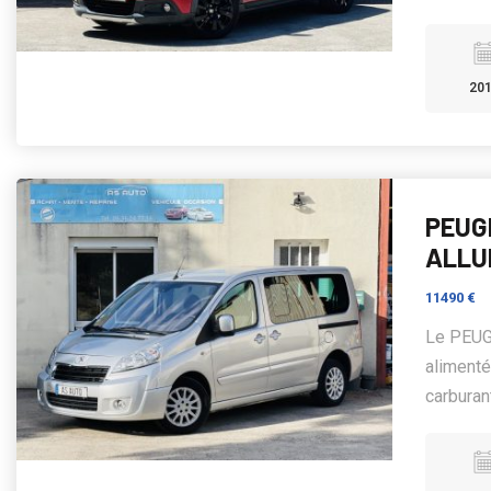
20
PEUG
ALLU
11490 €
Le PEUGE
alimenté
carburan