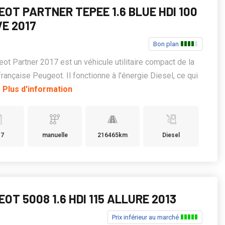
OT PARTNER TEPEE 1.6 BLUE HDI 100
VE 2017
Bon plan
ot Partner 2017 est un véhicule utilitaire compact de la
rançaise Peugeot. Il fonctionne à l'énergie Diesel, ce qui
.
Plus d'information
17
manuelle
216465km
Diesel
OT 5008 1.6 HDI 115 ALLURE 2013
Prix inférieur au marché