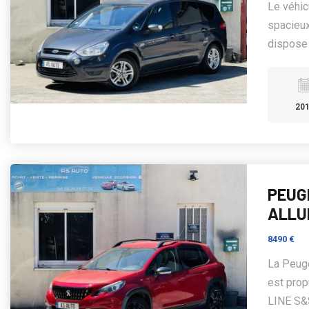
Le véhi
spacieux
dispose 
20
PEUG
ALLU
8490 €
La Peuge
est prop
LINE S&S