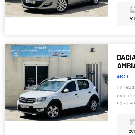
20
DACI
AMBI
8490 €
Le DACI
doté d'u
90 STEP
20