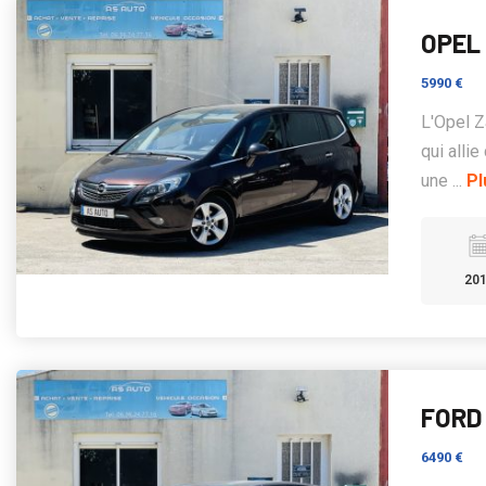
OPEL 
5990 €
L'Opel Z
qui allie
une ...
Pl
20
FORD 
6490 €