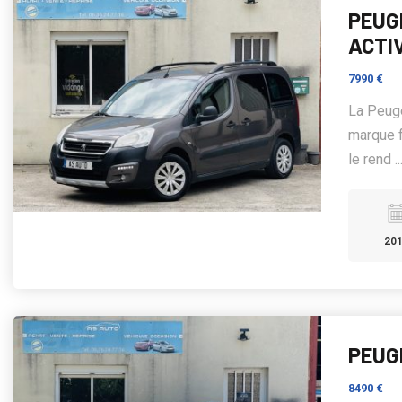
PEUGE
ACTI
7990 €
La Peuge
marque f
le rend ..
20
PEUGE
8490 €