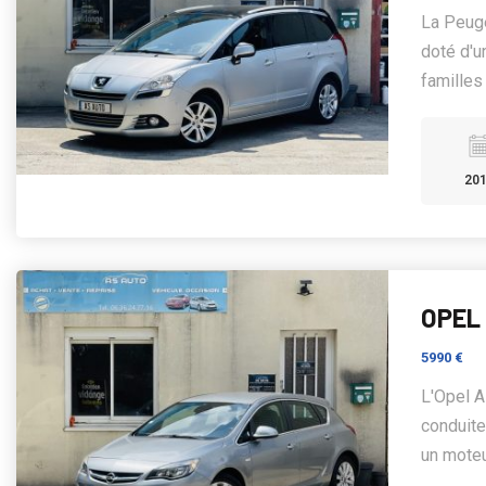
La Peuge
doté d'u
familles 
20
OPEL 
5990 €
L'Opel A
conduite
un moteur