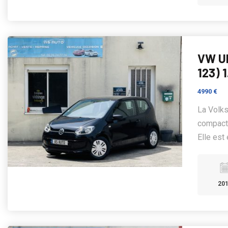
VW UP
123) 
4990 €
La Volks
compacte
Elle est 
20