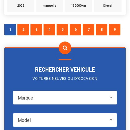
2022
manuelle
132000km
Diesel
...
1
2
3
4
5
6
7
8
9
RECHERCHER VEHICULE
VOITURES NEUVES OU D'OCCASION
Marque
Marque
Model
Model