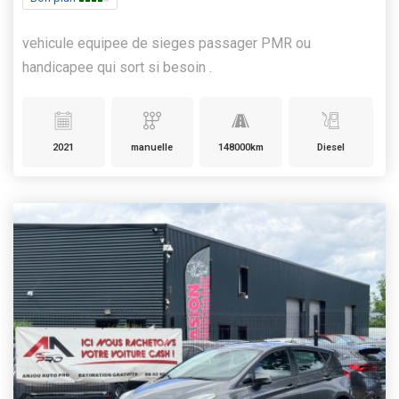
vehicule equipee de sieges passager PMR ou
handicapee qui sort si besoin .
2021
manuelle
148000km
Diesel