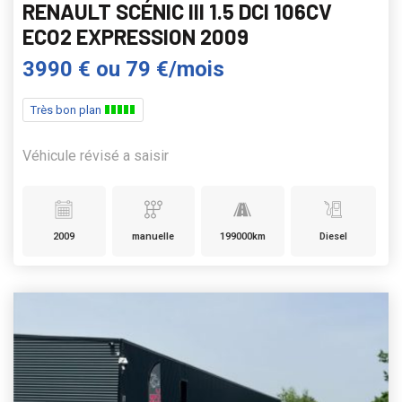
RENAULT SCÉNIC III 1.5 DCI 106CV
ECO2 EXPRESSION 2009
3990 €
ou
79 €/mois
Très bon plan
Véhicule révisé a saisir
2009
manuelle
199000km
Diesel