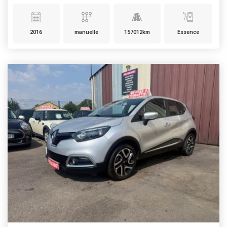
2016
manuelle
157012km
Essence