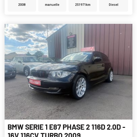
2008
manuelle
251971km
Diesel
BMW SERIE 1 E87 PHASE 2 116D 2.0D -
16V 116CV TURBO 2009