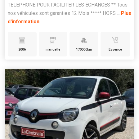
TELEPHONE POUR FACILITER LES ÉCHANGES ** Tous
nos véhicules sont garanties 12 Mois ***** HORS ...
Plus
d'information
2006
manuelle
170000km
Essence