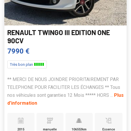
RENAULT TWINGO III EDITION ONE
90CV
7990 €
Très bon plan
** MERCI DE NOUS JOINDRE PRIORITAIREMENT PAR
TELEPHONE POUR FACILITER LES ÉCHANGES ** Tous
nos véhicules sont garanties 12 Mois ***** HORS ...
Plus
d'information
2015
manuelle
106553km
Essence