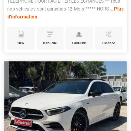
TELEPHONE POUR FACILITER LES ÉCHANGES ** Tous
nos véhicules sont garanties 12 Mois ***** HORS ...
Plus
d'information
2007
manuelle
170000km
Essence