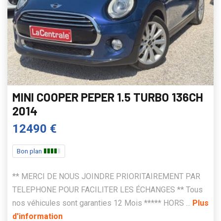
MINI COOPER PEPER 1.5 TURBO 136CH
2014
12490 €
Bon plan
** MERCI DE NOUS JOINDRE PRIORITAIREMENT PAR
TELEPHONE POUR FACILITER LES ÉCHANGES ** Tous
nos véhicules sont garanties 12 Mois ***** HORS ...
Plus
d'information