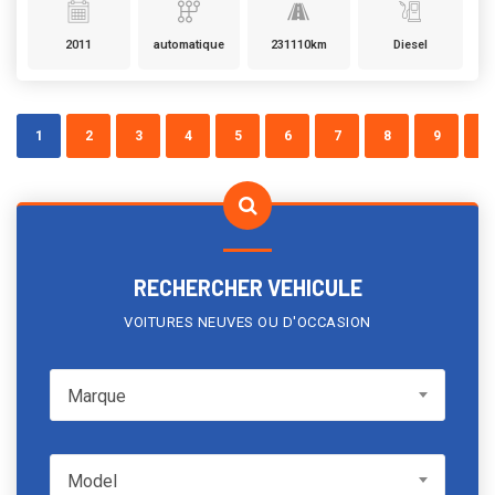
2011
automatique
231110km
Diesel
1
2
3
4
5
6
7
8
9
»
RECHERCHER VEHICULE
VOITURES NEUVES OU D'OCCASION
Marque
Marque
Model
Model