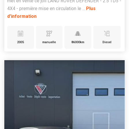
met en vente ce joli LAND ROVER DEFENDER - 2.5 TD5 -
4X4 - première mise en circulation le ...
Plus
d'information
2005
manuelle
86000km
Diesel