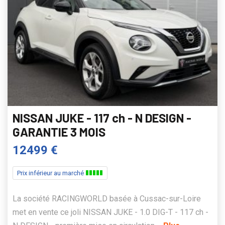
NISSAN JUKE - 117 ch - N DESIGN -
GARANTIE 3 MOIS
12499 €
Prix inférieur au marché
La société RACINGWORLD basée à Cussac-sur-Loire
met en vente ce joli NISSAN JUKE - 1.0 DIG-T - 117 ch -