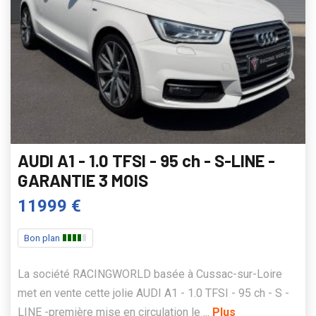
AUDI A1 - 1.0 TFSI - 95 ch - S-LINE -
GARANTIE 3 MOIS
11999 €
Bon plan
La société RACINGWORLD basée à Cussac-sur-Loire
met en vente cette jolie AUDI A1 - 1.0 TFSI - 95 ch - S -
LINE -première mise en circulation le ...
Plus