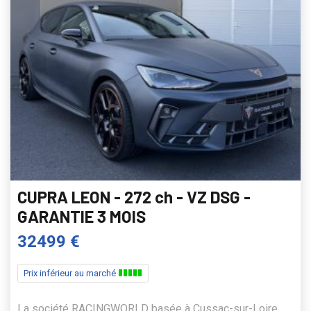
CUPRA LEON - 272 ch - VZ DSG -
GARANTIE 3 MOIS
32499 €
Prix inférieur au marché
La société RACINGWORLD basée à Cussac-sur-Loire