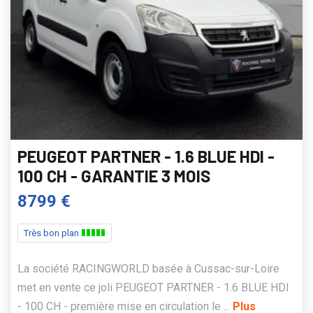
PEUGEOT PARTNER - 1.6 BLUE HDI -
100 CH - GARANTIE 3 MOIS
8799 €
Très bon plan
La société RACINGWORLD basée à Cussac-sur-Loire
met en vente ce joli PEUGEOT PARTNER - 1.6 BLUE HDI
- 100 CH - première mise en circulation le ...
Plus