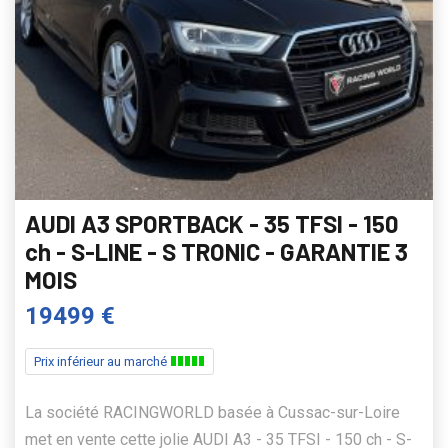
AUDI A3 SPORTBACK - 35 TFSI - 150
ch - S-LINE - S TRONIC - GARANTIE 3
MOIS
19499 €
Prix inférieur au marché
La société RACINGWORLD basée à Cussac-sur-Loire
met en vente cette jolie AUDI A3 - 35 TFSI - 150 ch - S-