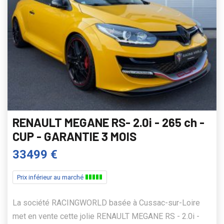
RENAULT MEGANE RS- 2.0i - 265 ch -
CUP - GARANTIE 3 MOIS
33499 €
Prix inférieur au marché
La société RACINGWORLD basée à Cussac-sur-Loire
met en vente cette jolie RENAULT MEGANE RS - 2.0i -