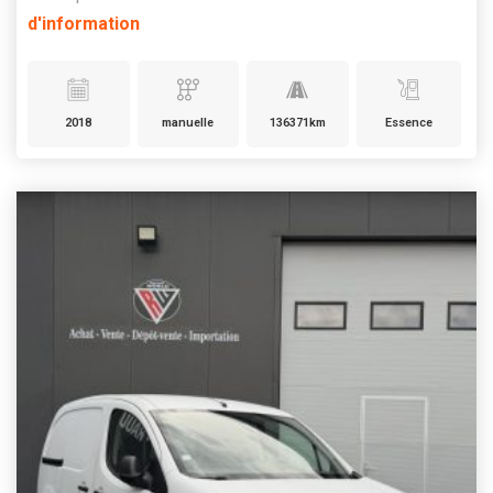
d'information
2018
manuelle
136371km
Essence