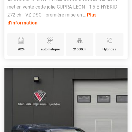
met en vente cette jolie CUPRA LEON - 1.5 E-HYBRID -
272 ch - VZ DSG - première mise en ...
Plus
d'information
2024
automatique
21000km
Hybrides