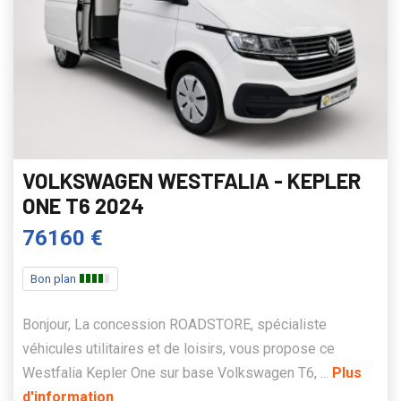
VOLKSWAGEN WESTFALIA - KEPLER
ONE T6 2024
76160 €
Bon plan
Bonjour, La concession ROADSTORE, spécialiste
véhicules utilitaires et de loisirs, vous propose ce
Westfalia Kepler One sur base Volkswagen T6, ...
Plus
d'information