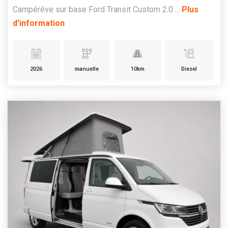
Campérêve sur base Ford Transit Custom 2.0 ...
Plus
d'information
2026
manuelle
10km
Diesel