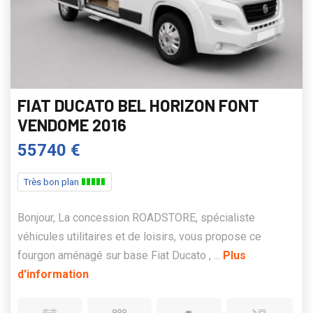
FIAT DUCATO BEL HORIZON FONT
VENDOME 2016
55740 €
Très bon plan
Bonjour, La concession ROADSTORE, spécialiste
véhicules utilitaires et de loisirs, vous propose ce
fourgon aménagé sur base Fiat Ducato , ...
Plus
d'information