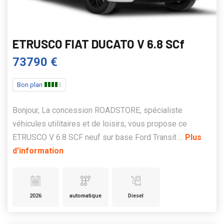
ETRUSCO FIAT DUCATO V 6.8 SCf
73790 €
Bon plan
Bonjour, La concession ROADSTORE, spécialiste
véhicules utilitaires et de loisirs, vous propose ce
ETRUSCO V 6.8 SCF neuf sur base Ford Transit ...
Plus
d'information
2026
automatique
Diesel