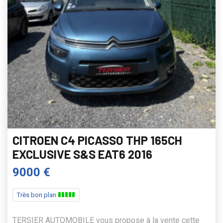
CITROEN C4 PICASSO THP 165CH
EXCLUSIVE S&S EAT6 2016
9000 €
Très bon plan
TERSIER AUTOMOBILE vous propose à la vente cette