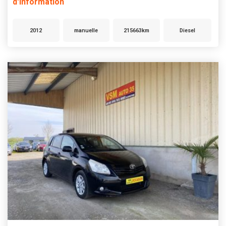
d'information
2012
manuelle
215663km
Diesel