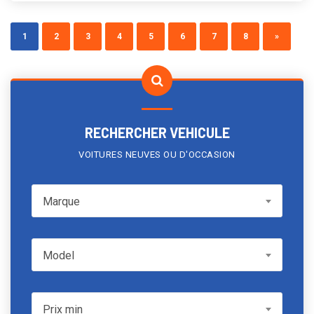
1
2
3
4
5
6
7
8
»
RECHERCHER VEHICULE
VOITURES NEUVES OU D'OCCASION
Marque
Marque
Model
Model
Prix min
Prix min