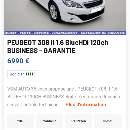
PEUGEOT 308 II 1.6 BlueHDi 120ch
BUSINESS - GARANTIE
6990 €
Bon plan
VSM AUTO 35 vous propose une : PEUGEOT 308 II 1.6
BLUEHDI 120CH BUSINESS Boite : 6 vitesses Révision :
neuve Contrôle technique : ...
Plus d'information
2016
manuelle
199099km
Diesel