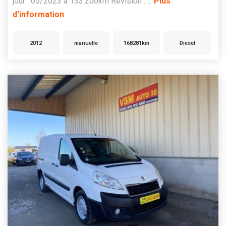
jour : 05/2023 à 133.200km Révision : ...
Plus
d'information
2012
manuelle
168281km
Diesel