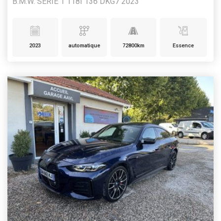
B.M.W. SERIE 1 118I 136 DKG7 2023
2023
automatique
72800km
Essence