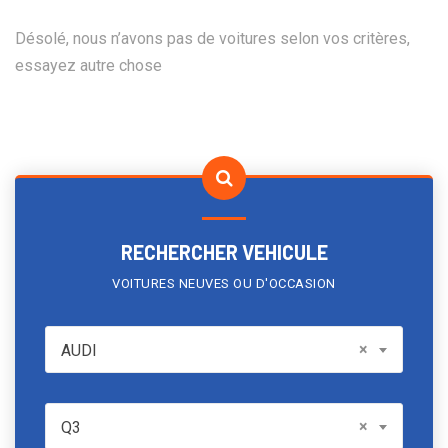
Désolé, nous n’avons pas de voitures selon vos critères,
essayez autre chose
RECHERCHER VEHICULE
VOITURES NEUVES OU D'OCCASION
AUDI
×
AUDI
Model
×
Q3