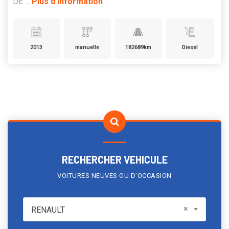
DE ...
Plus d'information
2013
manuelle
182689km
Diesel
RECHERCHER VEHICULE
VOITURES NEUVES OU D'OCCASION
RENAULT
×
RENAULT