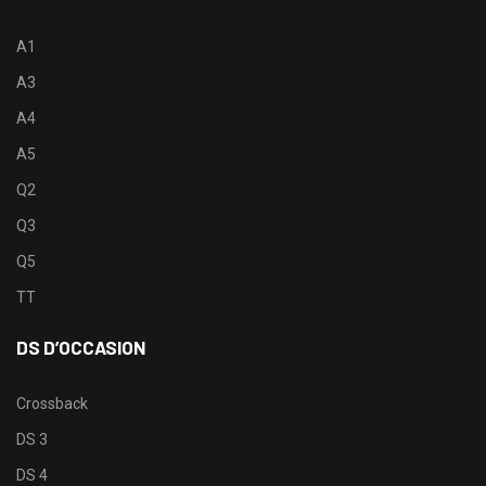
A1
A3
A4
A5
Q2
Q3
Q5
TT
DS D’OCCASION
Crossback
DS 3
DS 4