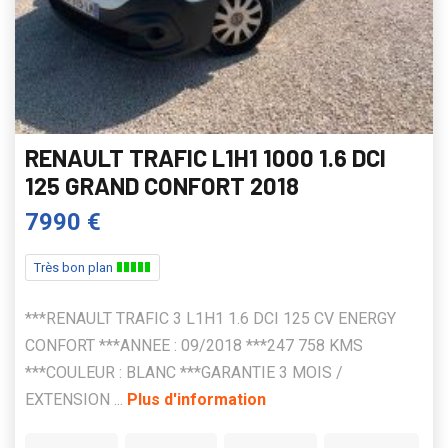
RENAULT TRAFIC L1H1 1000 1.6 DCI
125 GRAND CONFORT 2018
7990 €
Très bon plan
***RENAULT TRAFIC 3 L1H1 1.6 DCI 125 CV ENERGY
CONFORT ***ANNEE : 09/2018 ***247 758 KMS
***COULEUR : BLANC ***GARANTIE 3 MOIS /
EXTENSION ...
Plus d'information