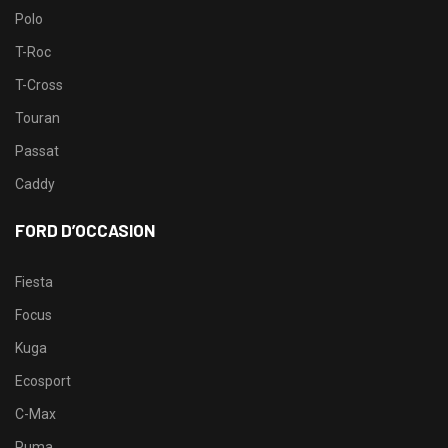
Polo
T-Roc
T-Cross
Touran
Passat
Caddy
FORD D’OCCASION
Fiesta
Focus
Kuga
Ecosport
C-Max
Puma