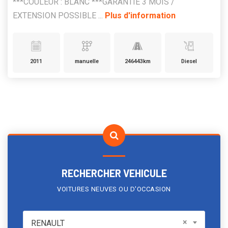
***COULEUR : BLANC ***GARANTIE 3 MOIS /
EXTENSION POSSIBLE ...
Plus d'information
2011
manuelle
246443km
Diesel
RECHERCHER VEHICULE
VOITURES NEUVES OU D'OCCASION
RENAULT
×
RENAULT