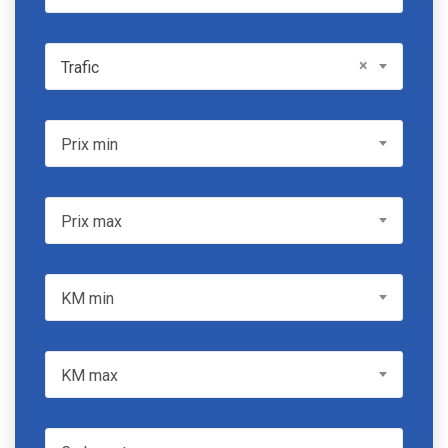
Model
×
Trafic
Prix min
Prix min
Prix max
Prix max
KM min
KM min
KM max
KM max
Carburant