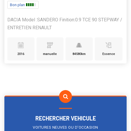
Bon plan
DACIA Model :SANDERO Finition:0.9 TCE 90 STEPWAY /
ENTRETIEN RENAULT
2016
manuelle
84580km
Essence
RECHERCHER VEHICULE
VOITURES NEUVES OU D'OCCASION