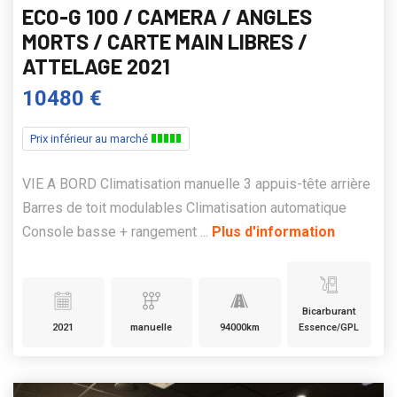
ECO-G 100 / CAMERA / ANGLES
MORTS / CARTE MAIN LIBRES /
ATTELAGE 2021
10480 €
Prix inférieur au marché
VIE A BORD Climatisation manuelle 3 appuis-tête arrière
Barres de toit modulables Climatisation automatique
Console basse + rangement ...
Plus d'information
Bicarburant
2021
manuelle
94000km
Essence/GPL