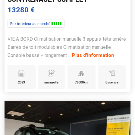
13280 €
Prix inférieur au marché
VIE A BORD Climatisation manuelle 3 appuis-tête arrière
Barres de toit modulables Climatisation manuelle
Console basse + rangement ...
Plus d'information
2023
manuelle
73000km
Essence