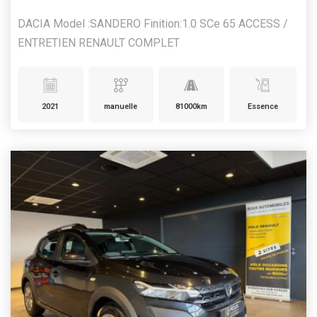
DACIA Model :SANDERO Finition:1.0 SCe 65 ACCESS /
ENTRETIEN RENAULT COMPLET
2021
manuelle
81000km
Essence