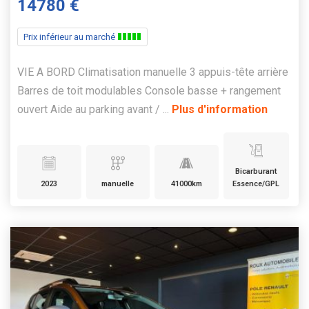
14780 €
Prix inférieur au marché
VIE A BORD Climatisation manuelle 3 appuis-tête arrière
Barres de toit modulables Console basse + rangement
ouvert Aide au parking avant / ...
Plus d'information
Bicarburant
2023
manuelle
41000km
Essence/GPL