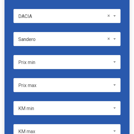
DACIA
×
DACIA
Model
×
Sandero
Prix min
Prix min
Prix max
Prix max
KM min
KM min
KM max
KM max