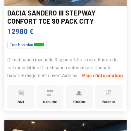
DACIA SANDERO III STEPWAY
CONFORT TCE 90 PACK CITY
12980 €
Très bon plan
Climatisation manuelle 3 appuis-tête arrière Barres de
toit modulables Climatisation automatique Console
basse + rangement ouvert Aide au ...
Plus d'information
2021
manuelle
52000km
Essence