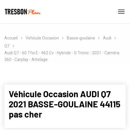
Accueil
Vehicule Occasion
Basse-goulaine
Audi
Q7
Audi Q7 - 60 Tfsi E - 462 Cv - Hybride - S Tronic - 2021 - Caméra
360 - Carplay - Attelage
Véhicule Occasion AUDI Q7
2021 BASSE-GOULAINE 44115
pas cher