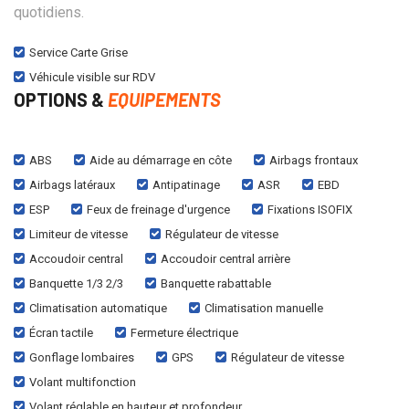
quotidiens.
Service Carte Grise
Véhicule visible sur RDV
OPTIONS &
EQUIPEMENTS
ABS
Aide au démarrage en côte
Airbags frontaux
Airbags latéraux
Antipatinage
ASR
EBD
ESP
Feux de freinage d'urgence
Fixations ISOFIX
Limiteur de vitesse
Régulateur de vitesse
Accoudoir central
Accoudoir central arrière
Banquette 1/3 2/3
Banquette rabattable
Climatisation automatique
Climatisation manuelle
Écran tactile
Fermeture électrique
Gonflage lombaires
GPS
Régulateur de vitesse
Volant multifonction
Volant réglable en hauteur et profondeur