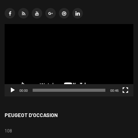
Lecteur
vidéo
00:00
00:46
PEUGEOT D’OCCASION
108