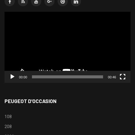
Lecteur
vidéo
00:00
00:46
PEUGEOT D’OCCASION
108
208