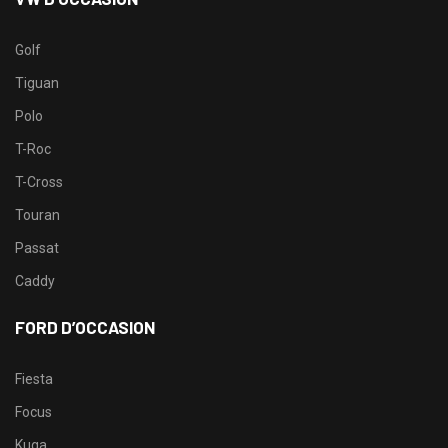
Golf
Tiguan
Polo
T-Roc
T-Cross
Touran
Passat
Caddy
FORD D’OCCASION
Fiesta
Focus
Kuga