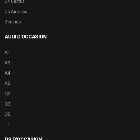
C4 Cactus
C5 Aircross
Berlingo
AUDI D’OCCASION
A1
A3
A4
A5
Q2
Q3
Q5
TT
DS D’OCCASION