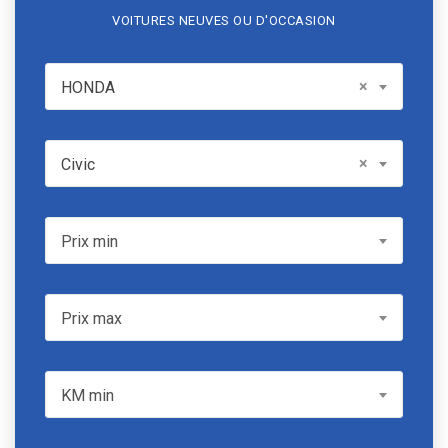
VOITURES NEUVES OU D'OCCASION
HONDA
×
HONDA
Model
×
Civic
Prix min
Prix min
Prix max
Prix max
KM min
KM min