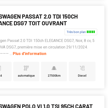
SWAGEN PASSAT 2.0 TDI 150CH
ANCE DSG7 TOIT OUVRANT
Très bon plan
gen Passat 2.0 TDI 150ch ELEGANCE DSG7, Noir, 8 cv, 5
BVA DSG7, première mise en circulation 29/11/2024.
—— ...
Plus d'information
24
automatique
27500km
Diesel
SWAGEN POLO VI 1.0 TSI 95CH CARAT