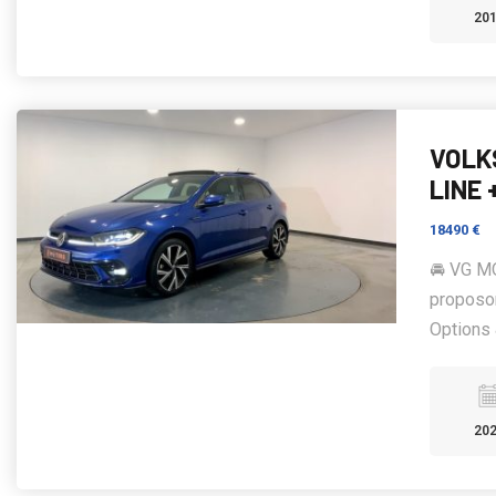
20
VOLKS
LINE 
18490 €
🚘 VG MO
proposo
Options &
20