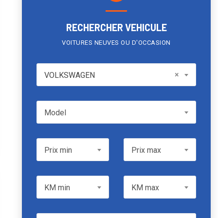
RECHERCHER VEHICULE
VOITURES NEUVES OU D'OCCASION
VOLKSWAGEN
×
VOLKSWAGEN
Model
Model
Prix min
Prix max
Prix min
Prix max
KM min
KM max
KM min
KM max