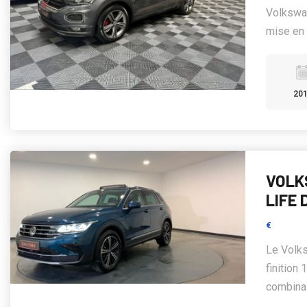
Volkswag
mise en 
20
VOLK
LIFE 
€
Le Volks
finition
combinai