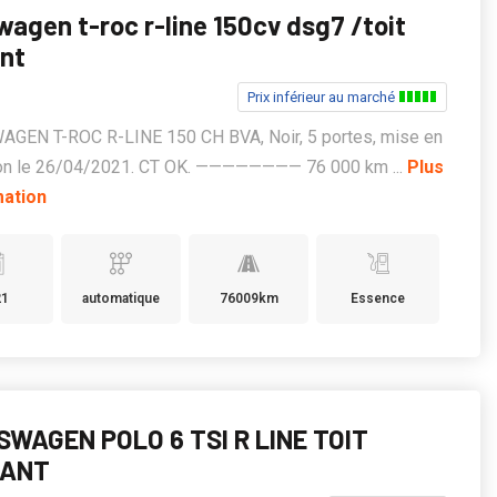
wagen t-roc r-line 150cv dsg7 /toit
nt
Prix inférieur au marché
GEN T-ROC R-LINE 150 CH BVA, Noir, 5 portes, mise en
tion le 26/04/2021. CT OK. ———————— 76 000 km ...
Plus
mation
21
automatique
76009km
Essence
WAGEN POLO 6 TSI R LINE TOIT
RANT