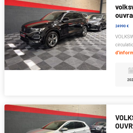
volks
ouvra
24990 €
VOLKSWA
circula
d'infor
20
VOLKS
OUV