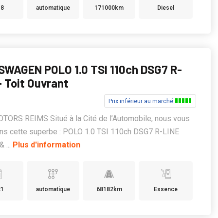
18
automatique
171000km
Diesel
WAGEN POLO 1.0 TSI 110ch DSG7 R-
+ Toit Ouvrant
Prix inférieur au marché
TORS REIMS Situé à la Cité de l’Automobile, nous vous
ns cette superbe : POLO 1.0 TSI 110ch DSG7 R-LINE
 ...
Plus d'information
21
automatique
68182km
Essence