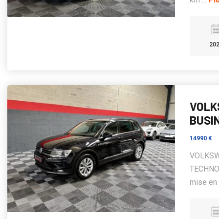
20
VOLK
BUSI
14990 €
VOLKSW
TECHNOL
mise en 