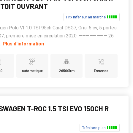
 TOIT OUVRANT
Prix inférieur au marché
en Polo VI 1.0 TSI 95ch Carat DSG7, Gris, 5 cv, 5 portes,
7, première mise en circulation 2020. ———————— 26
..
Plus d'information
20
automatique
26500km
Essence
WAGEN T-ROC 1.5 TSI EVO 150CH R
Très bon plan