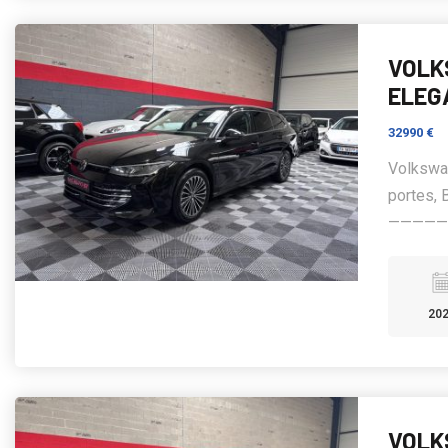
VOLK
ELEG
32990 €
Volkswa
portes, 
——————
20
VOLK