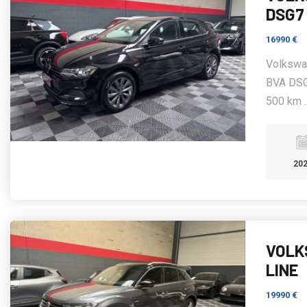
DSG7
16990 €
Volkswag
BVA DSG
500 km .
20
VOLKS
LINE
19990 €