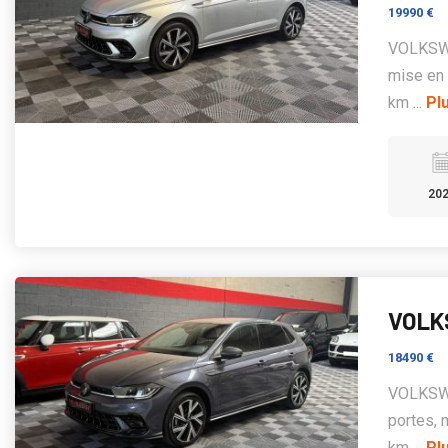
19990 €
VOLKSWA
mise en
km ...
Pl
20
VOLKS
18490 €
VOLKSWA
portes,
km ...
Pl