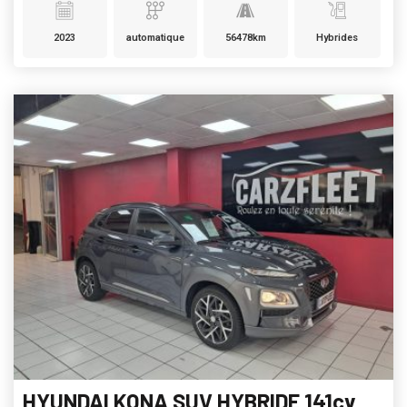
2023
automatique
56478km
Hybrides
HYUNDAI KONA SUV HYBRIDE 141cv