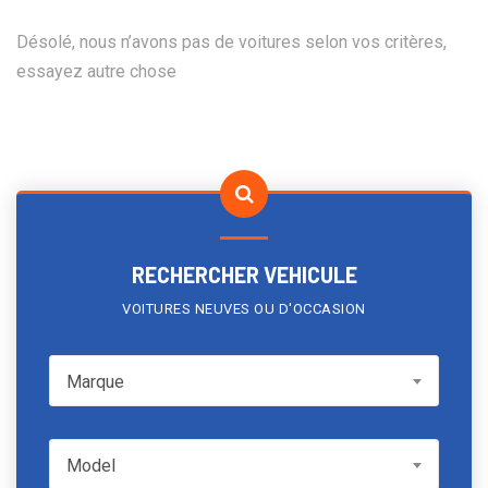
Désolé, nous n’avons pas de voitures selon vos critères,
essayez autre chose
RECHERCHER VEHICULE
VOITURES NEUVES OU D'OCCASION
Marque
Marque
Model
Model