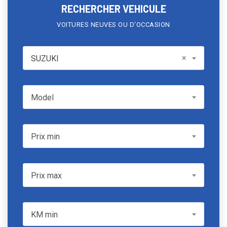
RECHERCHER VEHICULE
VOITURES NEUVES OU D'OCCASION
SUZUKI
×
SUZUKI
Model
Model
Prix min
Prix min
Prix max
Prix max
KM min
KM min