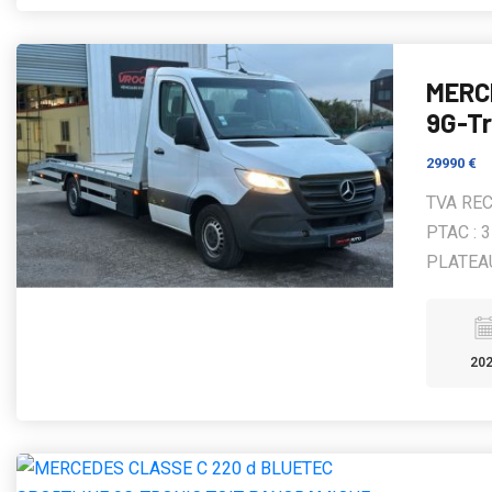
MERC
9G-T
29990 €
TVA REC
PTAC : 
PLATEAU
20