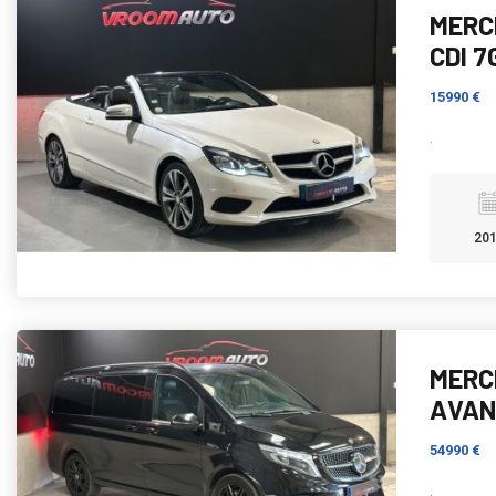
MERC
CDI 7
15990 €
.
20
MERC
AVAN
54990 €
.