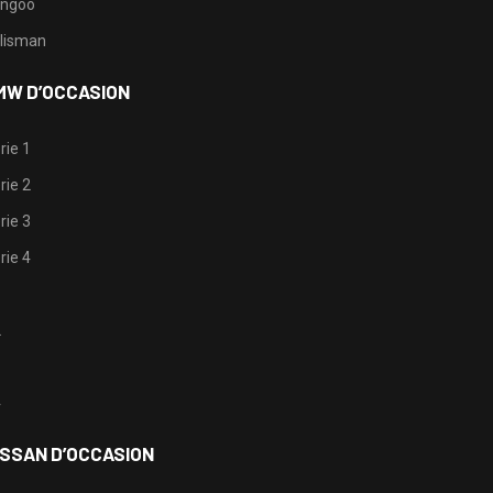
ngoo
lisman
MW D’OCCASION
rie 1
rie 2
rie 3
rie 4
1
2
3
4
ISSAN D’OCCASION