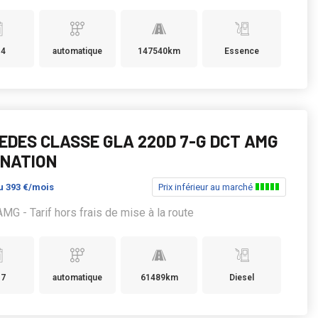
14
automatique
147540km
Essence
EDES CLASSE GLA 220D 7-G DCT AMG
INATION
u
393 €/mois
Prix inférieur au marché
MG - Tarif hors frais de mise à la route
17
automatique
61489km
Diesel