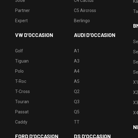
5008
C4 Cactus
Ka
Partner
C5 Aircross
Ta
Expert
Berlingo
B
VW D’OCCASION
AUDI D’OCCASION
Se
Golf
A1
Se
Tiguan
A3
Se
Polo
A4
Se
T-Roc
A5
X
T-Cross
Q2
X
Touran
Q3
X
Passat
Q5
X
Caddy
TT
N
FORD D’OCCASION
DS D’OCCASION