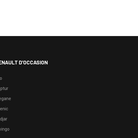
ENAULT D’OCCASION
io
ptur
egane
enic
djar
ingo