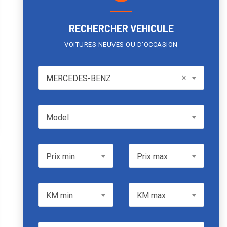
RECHERCHER VEHICULE
VOITURES NEUVES OU D'OCCASION
MERCEDES-BENZ
×
MERCEDES-BENZ
Model
Model
Prix min
Prix max
Prix min
Prix max
KM min
KM max
KM min
KM max