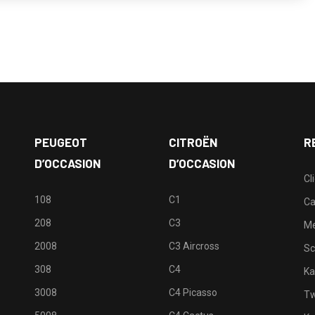
PEUGEOT
CITROËN
R
D’OCCASION
D’OCCASION
Cl
108
C1
Ca
208
C3
M
2008
C3 Aircross
Sc
308
C4
Ka
3008
C4 Picasso
Tw