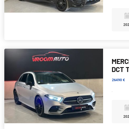
20
MERC
DCT 
26490 €
.
20