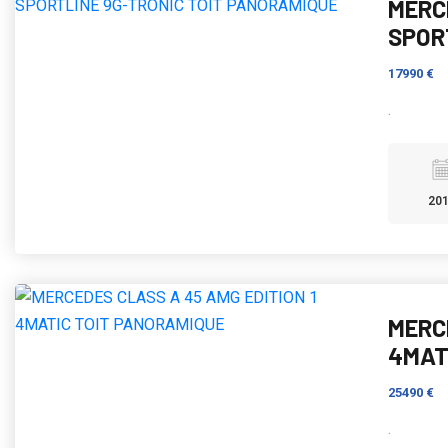
MERC
SPOR
17990 €
.
20
MERC
4MAT
25490 €
.