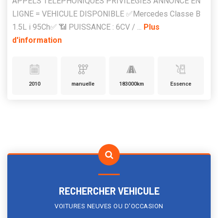
APPELS TELEPHONIQUES PRIVILEGIES ANNONCE EN
LIGNE = VEHICULE DISPONIBLE ✅Mercedes Classe B
1.5L i 95Ch✅ 📶 PUISSANCE : 6CV / ...
Plus
d'information
2010
manuelle
183000km
Essence
RECHERCHER VEHICULE
VOITURES NEUVES OU D'OCCASION