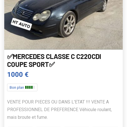
✅MERCEDES CLASSE C C220CDI
COUPE SPORT✅
1000 €
Bon plan
VENTE POUR PIECES OU DANS L'ETAT !!! VENTE A
PROFESSIONNEL DE PREFERENCE Véhicule roulant,
mais broute et fume.