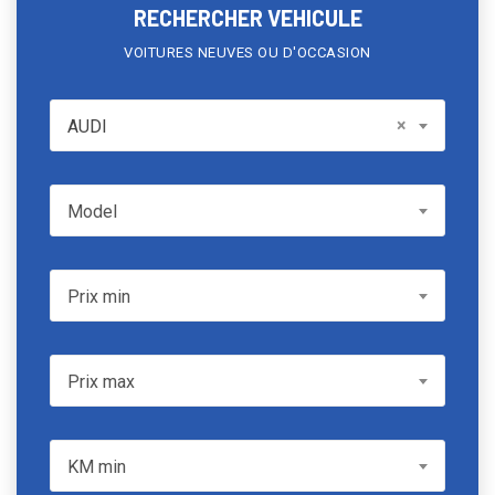
RECHERCHER VEHICULE
VOITURES NEUVES OU D'OCCASION
AUDI
×
AUDI
Model
Model
Prix min
Prix min
Prix max
Prix max
KM min
KM min