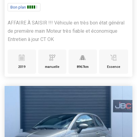
Bon plan
AFFAIRE À SAISIR !!! Véhicule en très bon état général
de première main Moteur très fiable et économique
Entretien à jour CT OK
2019
manuelle
8967km
Essence