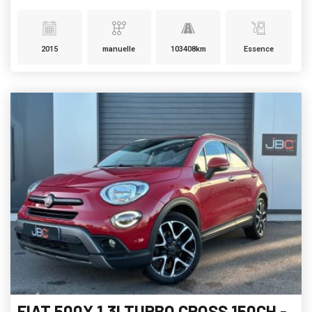
2015
manuelle
103408km
Essence
FIAT 500X 1.3I TURBO CROSS 150CH -