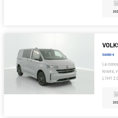
20
VOLK
54480 €
La conce
loisirs,
L1H1 2.0
20