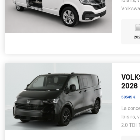
loisirs,
Volkswag
20
VOLK
2026
58545 €
La conce
loisirs
2.0 TDI 