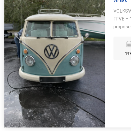
58480 €
VOLKSWA
FFVE – 
propose 
19