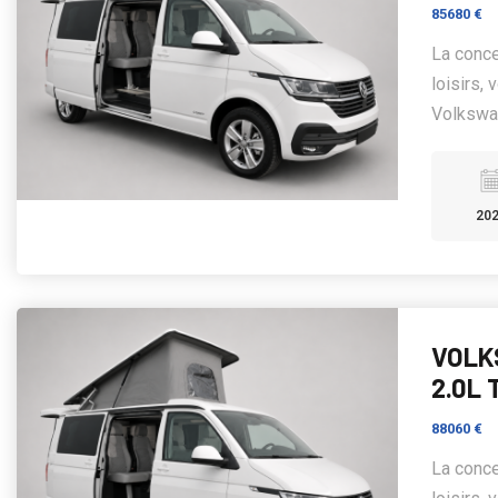
85680 €
La conce
loisirs,
Volkswag
20
VOLK
2.0L 
88060 €
La conce