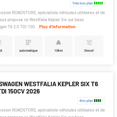
Très bon plan
ssion ROADSTORE, spécialiste véhicules utilitaires et de
 vous propose ce Westfalia Kepler Six sur base
en T6 2.0 TDI 150 ...
Plus d'information
26
automatique
10km
Diesel
SWAGEN WESTFALIA KEPLER SIX T6
TDI 150CV 2026
Bon plan
ssion ROADSTORE, spécialiste véhicules utilitaires et de