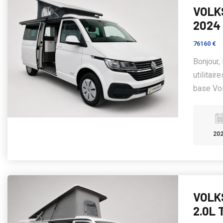
VOLK
2024
76160 €
Bonjour
utilitai
base Vol
20
VOLK
2.0L 