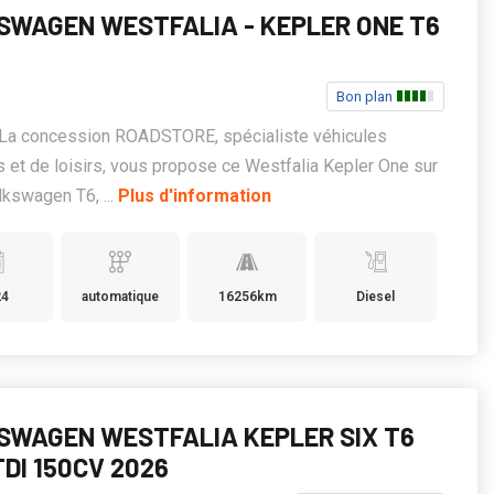
SWAGEN WESTFALIA - KEPLER ONE T6
Bon plan
, La concession ROADSTORE, spécialiste véhicules
res et de loisirs, vous propose ce Westfalia Kepler One sur
kswagen T6, ...
Plus d'information
24
automatique
16256km
Diesel
SWAGEN WESTFALIA KEPLER SIX T6
TDI 150CV 2026