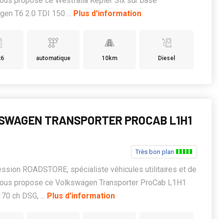
 vous propose ce Westfalia Kepler Six sur base
en T6 2.0 TDI 150 ...
Plus d'information
26
automatique
10km
Diesel
SWAGEN TRANSPORTER PROCAB L1H1
Très bon plan
ssion ROADSTORE, spécialiste véhicules utilitaires et de
, vous propose ce Volkswagen Transporter ProCab L1H1
170 ch DSG, ...
Plus d'information