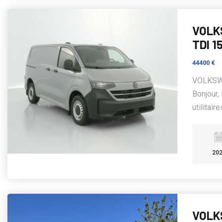
VOLK
TDI 1
44400 €
VOLKSW
Bonjour
utilitair
20
VOLK