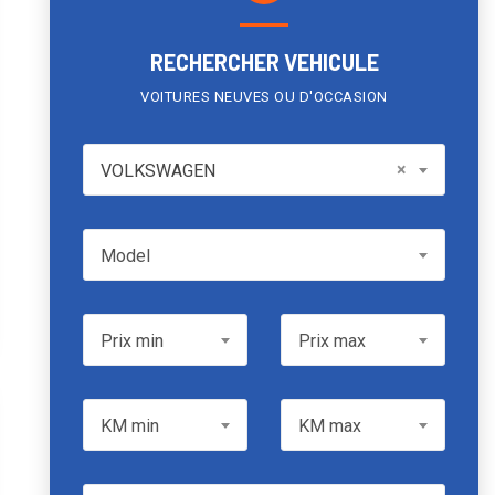
RECHERCHER VEHICULE
VOITURES NEUVES OU D'OCCASION
VOLKSWAGEN
×
VOLKSWAGEN
Model
Model
Prix min
Prix max
Prix min
Prix max
KM min
KM max
KM min
KM max