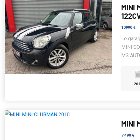
MINI
122CV
10990 €
Le gara
MINI CO
MS AUTO
20
MINI 
7 490 €