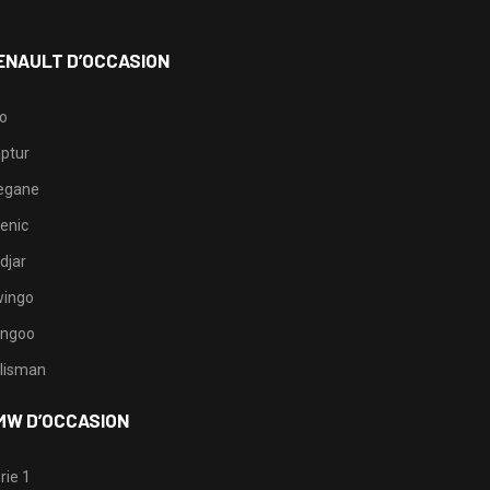
ENAULT D’OCCASION
io
ptur
egane
enic
djar
ingo
ngoo
lisman
MW D’OCCASION
rie 1