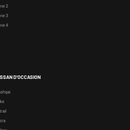
rie 2
rie 3
rie 4
1
2
3
4
ISSAN D’OCCASION
shqai
ke
rail
cra