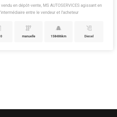
e vendu en dépôt-vente, MS AUTOSERVICES agissant en
d'intermédiaire entre le vendeur et l'acheteur
10
manuelle
158486km
Diesel