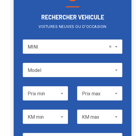
RECHERCHER VEHICULE
VOITURES NEUVES OU D'OCCASION
MINI
×
MINI
Model
Model
Prix min
Prix max
Prix min
Prix max
KM min
KM max
KM min
KM max