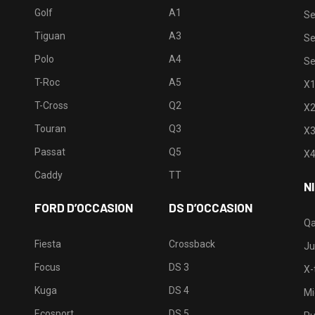
Golf
A1
Se
Tiguan
A3
Se
Polo
A4
Se
T-Roc
A5
X
T-Cross
Q2
X
Touran
Q3
X
Passat
Q5
X
Caddy
TT
N
FORD D’OCCASION
DS D’OCCASION
Qa
Fiesta
Crossback
Ju
Focus
DS 3
X-t
Kuga
DS 4
Mi
Ecosport
DS 5