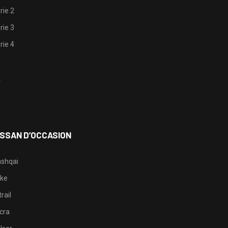
rie 2
rie 3
rie 4
1
2
3
4
ISSAN D’OCCASION
shqai
ke
rail
cra