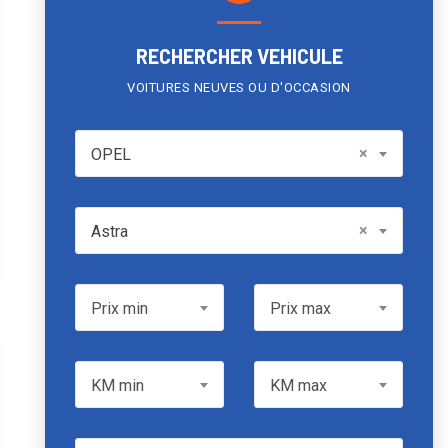
RECHERCHER VEHICULE
VOITURES NEUVES OU D'OCCASION
OPEL
×
OPEL
Model
×
Astra
Prix min
Prix max
Prix min
Prix max
KM min
KM max
KM min
KM max