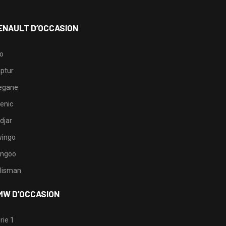
ENAULT D’OCCASION
io
ptur
egane
enic
djar
ingo
ngoo
lisman
MW D’OCCASION
rie 1