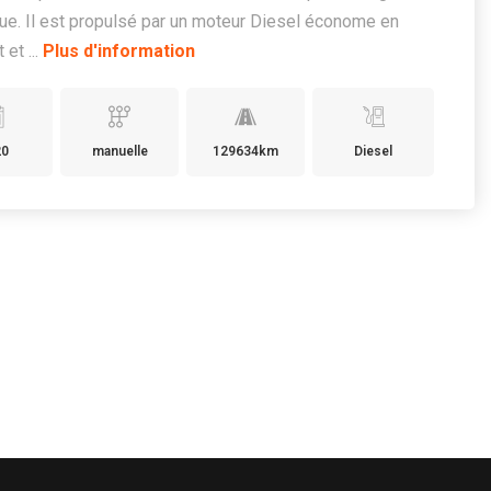
e. Il est propulsé par un moteur Diesel économe en
 et ...
Plus d'information
20
manuelle
129634km
Diesel