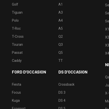
Golf
A1
Se
Tiguan
A3
Se
Polo
A4
Se
T-Roc
A5
X
T-Cross
Q2
X
Touran
Q3
X
Passat
Q5
X
Caddy
TT
N
FORD D’OCCASION
DS D’OCCASION
Qa
Fiesta
Crossback
Ju
Focus
DS 3
X-t
Kuga
DS 4
Mi
Ecosport
DS 5