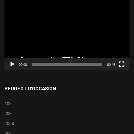
Lecteur
vidéo
00:00
00:46
PEUGEOT D’OCCASION
108
208
2008
308