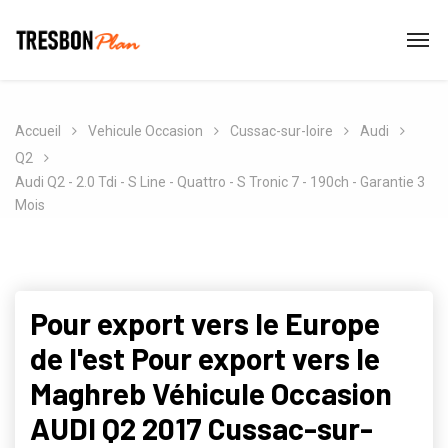
Accueil
Vehicule Occasion
Cussac-sur-loire
Audi
Q2
Audi Q2 - 2.0 Tdi - S Line - Quattro - S Tronic 7 - 190ch - Garantie 3
Mois
Pour export vers le Europe
de l'est Pour export vers le
Maghreb Véhicule Occasion
AUDI Q2 2017 Cussac-sur-