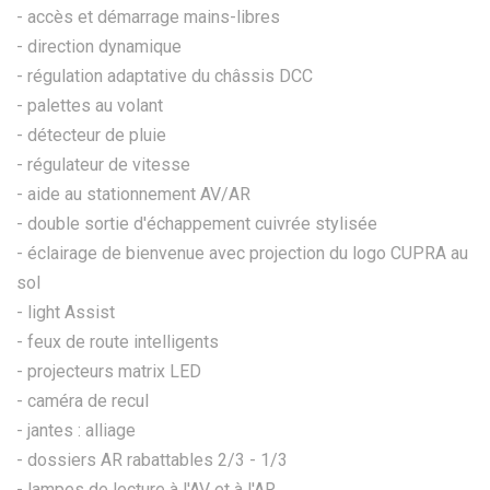
- accès et démarrage mains-libres
- direction dynamique
- régulation adaptative du châssis DCC
- palettes au volant
- détecteur de pluie
- régulateur de vitesse
- aide au stationnement AV/AR
- double sortie d'échappement cuivrée stylisée
- éclairage de bienvenue avec projection du logo CUPRA au
sol
- light Assist
- feux de route intelligents
- projecteurs matrix LED
- caméra de recul
- jantes : alliage
- dossiers AR rabattables 2/3 - 1/3
- lampes de lecture à l'AV et à l'AR