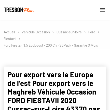
Accueil
Vehicule Occasion
Cussac-sur-loire
Ford
Fiestavii
Ford Fiesta - 1.5 Ecoboost - 200 Ch - St Pack - Garantie 3 Mois
Pour export vers le Europe
de l'est Pour export vers le
Maghreb Véhicule Occasion
FORD FIESTAVII 2020
Cussac-sur-Loire 43370 pas