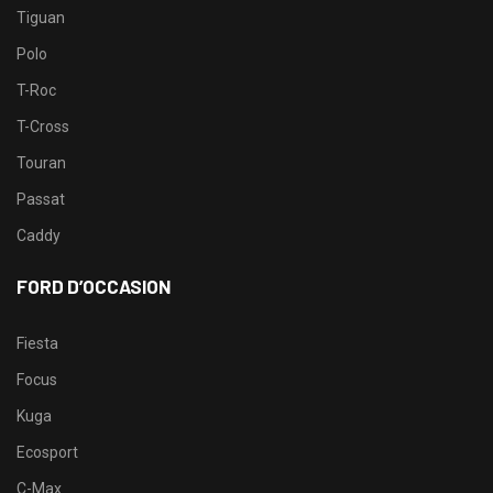
Tiguan
Polo
T-Roc
T-Cross
Touran
Passat
Caddy
FORD D’OCCASION
Fiesta
Focus
Kuga
Ecosport
C-Max