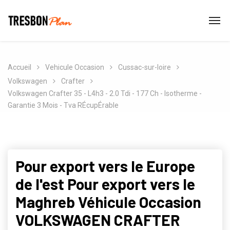
Accueil
Vehicule Occasion
Cussac-sur-loire
Volkswagen
Crafter
Volkswagen Crafter 35 - L4h3 - 2.0 Tdi - 177 Ch - Isotherme -
Garantie 3 Mois - Tva RÉcupÉrable
Pour export vers le Europe
de l'est Pour export vers le
Maghreb Véhicule Occasion
VOLKSWAGEN CRAFTER