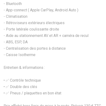
- Bluetooth
- App-connect ( Apple CarPlay, Android Auto )
- Climatisation
- Rétroviseurs extérieurs électriques
- Porte latérale coulissante droite
- Aide au stationnement AV et AR + caméra de recul
- ABS, ESP, DA
- Centralisation des portes à distance
- Caisse Isotherme
Entretien & informations :
• ✅ Contrôle technique
•⁠ ✅ Double des clés
•⁠ ✅ Pneus / plaquettes en bon état
Prix affiché hors frais de mise à la route. Prévoir 130 € TTC