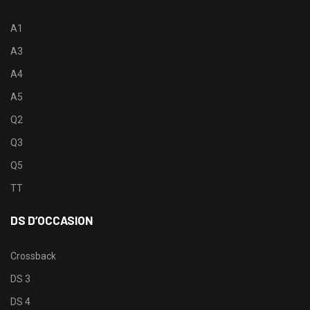
A1
A3
A4
A5
Q2
Q3
Q5
TT
DS D’OCCASION
Crossback
DS 3
DS 4