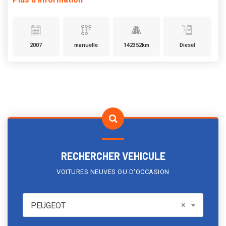
2007
manuelle
142352km
Diesel
RECHERCHER VEHICULE
VOITURES NEUVES OU D'OCCASION
PEUGEOT
×
PEUGEOT