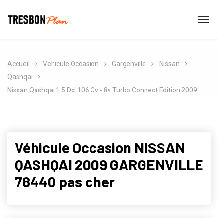
Accueil
Vehicule Occasion
Gargenville
Nissan
Qashqai
Nissan Qashqai 1.5 Dci 106 Cv - 8v Turbo Connect Edition 2009
Véhicule Occasion NISSAN
QASHQAI 2009 GARGENVILLE
78440 pas cher