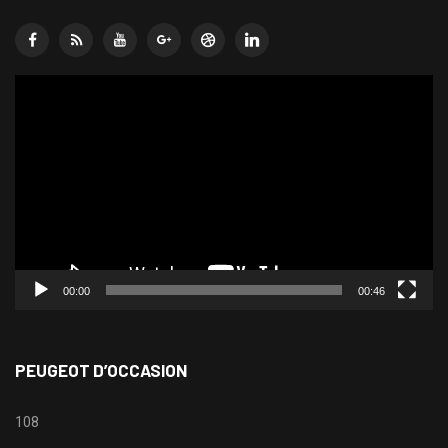
Lecteur
vidéo
00:00
00:46
PEUGEOT D’OCCASION
108