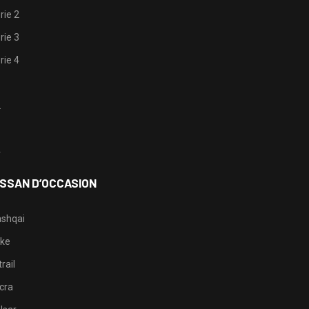
rie 2
rie 3
rie 4
1
2
3
4
ISSAN D’OCCASION
shqai
ke
rail
cra