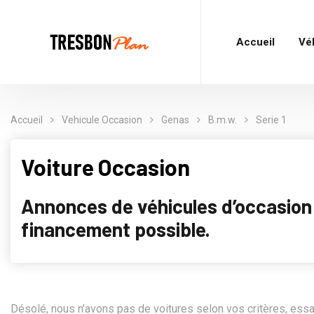
Accueil
Vé
Accueil
Vehicule Occasion
Genas
B.m.w.
Serie 1
Voiture Occasion
Annonces de véhicules d’occasion p
financement possible.
Désolé, nous n’avons pas de voitures selon vos critères, ess