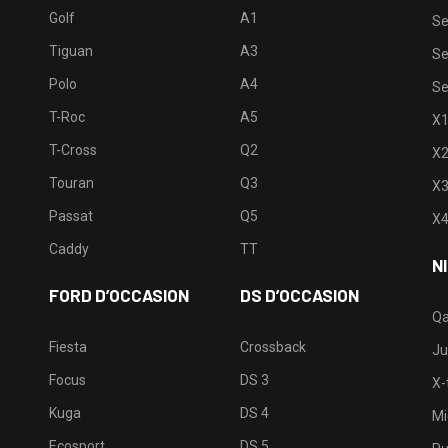
Golf
A1
Se
Tiguan
A3
Se
Polo
A4
Se
T-Roc
A5
X
T-Cross
Q2
X
Touran
Q3
X
Passat
Q5
X
Caddy
TT
N
FORD D’OCCASION
DS D’OCCASION
Qa
Fiesta
Crossback
Ju
Focus
DS 3
X-t
Kuga
DS 4
Mi
Ecosport
DS 5