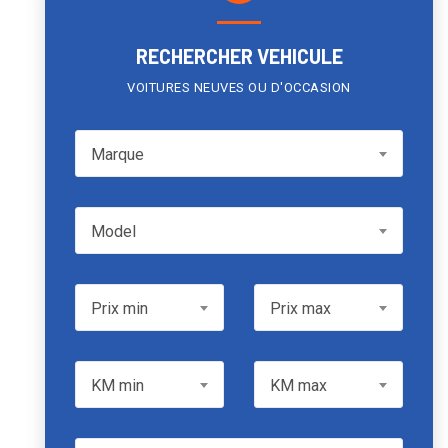
RECHERCHER VEHICULE
VOITURES NEUVES OU D'OCCASION
Marque
Marque
Model
Model
Prix min
Prix max
Prix min
Prix max
KM min
KM max
KM min
KM max