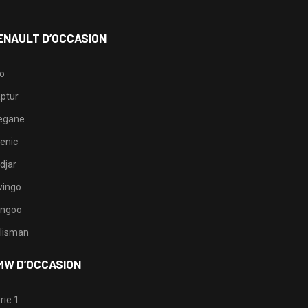
ENAULT D’OCCASION
io
ptur
egane
enic
djar
ingo
ngoo
lisman
MW D’OCCASION
rie 1