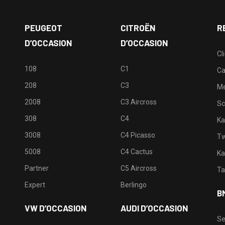
PEUGEOT
CITROËN
R
D’OCCASION
D’OCCASION
Cl
108
C1
Ca
208
C3
M
2008
C3 Aircross
Sc
308
C4
Ka
3008
C4 Picasso
Tw
5008
C4 Cactus
Ka
Partner
C5 Aircross
Ta
Expert
Berlingo
B
VW D’OCCASION
AUDI D’OCCASION
Se