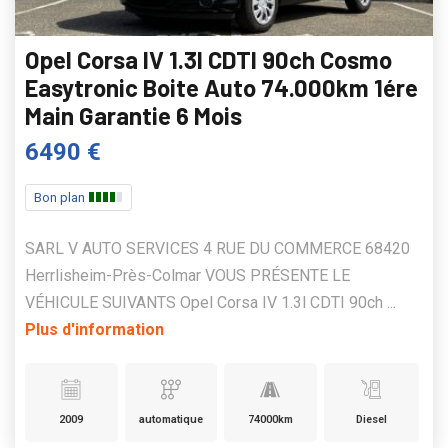
Opel Corsa IV 1.3l CDTI 90ch Cosmo
Easytronic Boite Auto 74.000km 1ére
Main Garantie 6 Mois
6490 €
Bon plan
SARL V AUTO SERVICES 4 RUE DU COMMERCE 68420
Herrlisheim-Près-Colmar VOUS PRÉSENTE LE
VÉHICULE SUIVANTS Opel Corsa IV 1.3l CDTI 90ch ...
Plus d'information
2009
automatique
74000km
Diesel