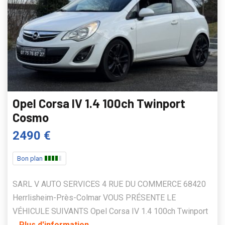
Opel Corsa IV 1.4 100ch Twinport
Cosmo
2490 €
Bon plan
SARL V AUTO SERVICES 4 RUE DU COMMERCE 68420
Herrlisheim-Près-Colmar VOUS PRÉSENTE LE
VÉHICULE SUIVANTS Opel Corsa IV 1.4 100ch Twinport
...
Plus d'information