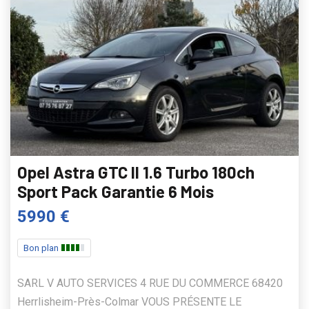
Opel Astra GTC II 1.6 Turbo 180ch
Sport Pack Garantie 6 Mois
5990 €
Bon plan
SARL V AUTO SERVICES 4 RUE DU COMMERCE 68420
Herrlisheim-Près-Colmar VOUS PRÉSENTE LE