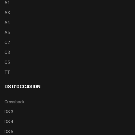
A1
A3
A4
A5
Q2
Q3
Q5
TT
DS D’OCCASION
Crossback
DS 3
DS 4
DS 5